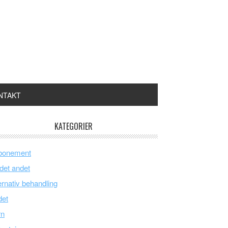
NTAKT
KATEGORIER
bonement
 det andet
ernativ behandling
det
rn