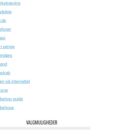
rketræning
dpleje
nik
efoner
api
n penge
endørs
land
nskab
en på internettet
ksne
bshop guide
bshops
VALGMULIGHEDER