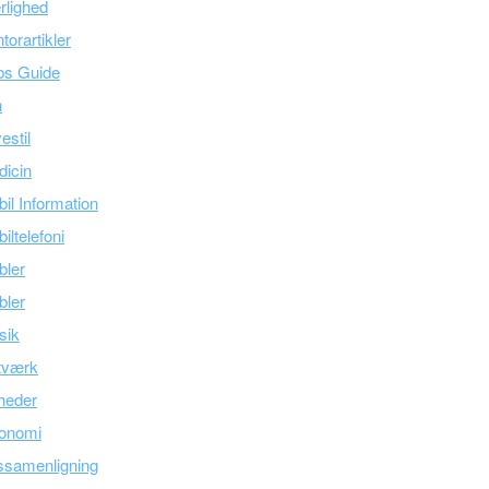
lighed
torartikler
bs Guide
n
estil
icin
il Information
iltelefoni
bler
bler
sik
tværk
heder
onomi
ssamenligning