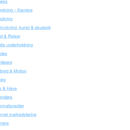
ness
retning – Karriere
sikring
mvisning, kunst & skuespil
tid & Rejser
tis underholdning
ides
rdware
bred & Motion
bby
s & Have
endørs
ormationsider
ernet markedsføring
riere