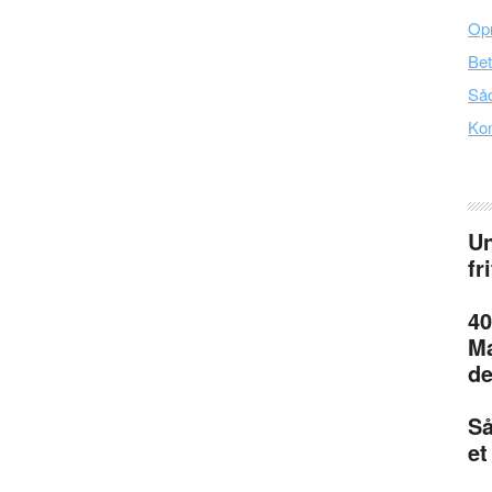
Opr
Bet
Såd
Kon
Un
fr
40
Ma
de
Så
et