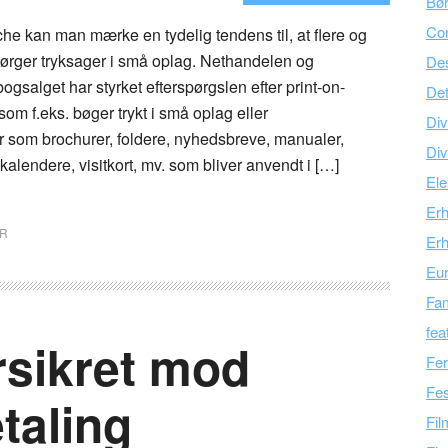
Bør
Co
che kan man mærke en tydelig tendens til, at flere og
pørger tryksager i små oplag. Nethandelen og
Des
bogsalget har styrket efterspørgslen efter print-on-
Det
om f.eks. bøger trykt i små oplag eller
Div
er som brochurer, foldere, nyhedsbreve, manualer,
Div
r, kalendere, visitkort, mv. som bliver anvendt i […]
Ele
Er
R
Erh
Eu
Fam
fea
rsikret mod
Fer
Fes
taling
Fil