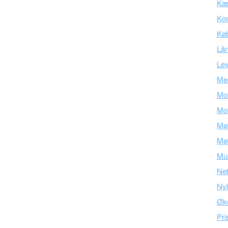
Kær
Kon
Kø
Lå
Lev
Med
Mob
Mob
Mø
Mø
Mu
Ne
Ny
Øk
Pri