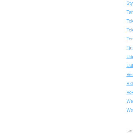
Sty
Tan
Tek
Tel
Ter
Tje
Ud
Ud
Ve
Vid
Vo
We
We