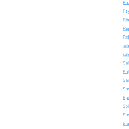
Pro
Psy
Råd
Re
Rej
sal
sal
Sal
Sal
Sam
Sh
Spi
Spi
Spo
Ste