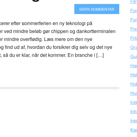
Fit
SKRIV KOMMENTAR
For
For
cerer efter sommerferien en ny teknologi på
Fre
der ved mindre beløb gør chippen og dankortterminalen
Fri
r mindre overflødig. Læs mere om den nye
g find ud af, hvordan du forsikrer dig selv og det nye
Gra
, så du er klar, når det kommer. En branche i […]
Gu
Ha
Hel
Ho
Hu
Ind
Inf
Int
Kar