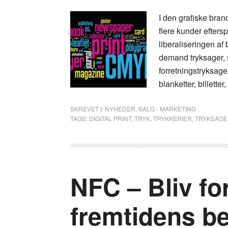
I den grafiske bran
flere kunder efters
liberaliseringen af 
demand tryksager, s
forretningstryksag
blanketter, billette
SKREVET I:
NYHEDER
,
SALG - MARKETING
TAGS:
DIGITAL PRINT
,
TRYK
,
TRYKKERIER
,
TRYKSAGE
NFC – Bliv fo
fremtidens be