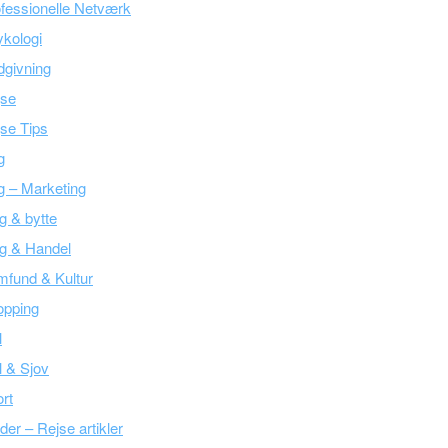
fessionelle Netværk
kologi
givning
jse
se Tips
g
g – Marketing
g & bytte
g & Handel
fund & Kultur
opping
l
l & Sjov
rt
der – Rejse artikler