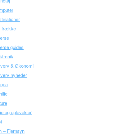
netøj
mputer
tinationer
 frække
erse
erse guides
ktronik
hverv & Økonomi
verv nyheder
ropa
ilie
ture
ie og oplevelser
t
m – Fjernsyn