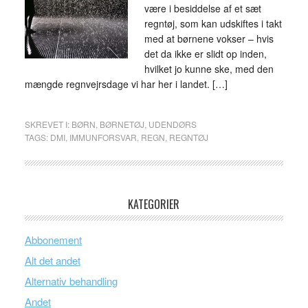
være i besiddelse af et sæt
regntøj, som kan udskiftes i takt
med at børnene vokser – hvis
det da ikke er slidt op inden,
hvilket jo kunne ske, med den
mængde regnvejrsdage vi har her i landet. […]
SKREVET I:
BØRN
,
BØRNETØJ
,
UDENDØRS
TAGS:
DMI
,
IMMUNFORSVAR
,
REGN
,
REGNTØJ
KATEGORIER
Abbonement
Alt det andet
Alternativ behandling
Andet