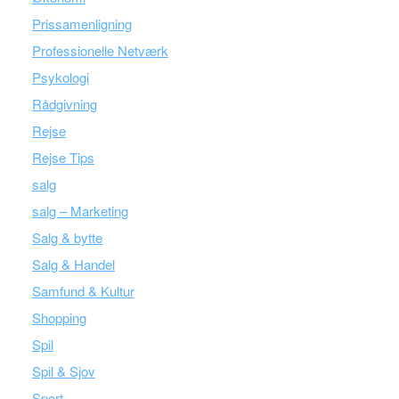
Prissamenligning
Professionelle Netværk
Psykologi
Rådgivning
Rejse
Rejse Tips
salg
salg – Marketing
Salg & bytte
Salg & Handel
Samfund & Kultur
Shopping
Spil
Spil & Sjov
Sport