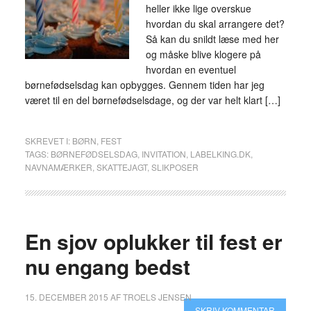
heller ikke lige overskue
hvordan du skal arrangere det?
Så kan du snildt læse med her
og måske blive klogere på
hvordan en eventuel
børnefødselsdag kan opbygges. Gennem tiden har jeg
været til en del børnefødselsdage, og der var helt klart […]
SKREVET I:
BØRN
,
FEST
TAGS:
BØRNEFØDSELSDAG
,
INVITATION
,
LABELKING.DK
,
NAVNAMÆRKER
,
SKATTEJAGT
,
SLIKPOSER
En sjov oplukker til fest er
nu engang bedst
15. DECEMBER 2015
AF
TROELS JENSEN
SKRIV KOMMENTAR