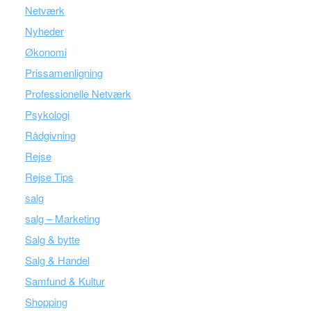
Netværk
Nyheder
Økonomi
Prissamenligning
Professionelle Netværk
Psykologi
Rådgivning
Rejse
Rejse Tips
salg
salg – Marketing
Salg & bytte
Salg & Handel
Samfund & Kultur
Shopping