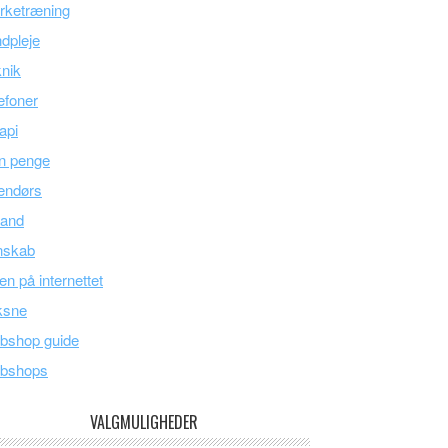
rketræning
dpleje
nik
efoner
api
n penge
endørs
land
nskab
en på internettet
ksne
bshop guide
bshops
VALGMULIGHEDER