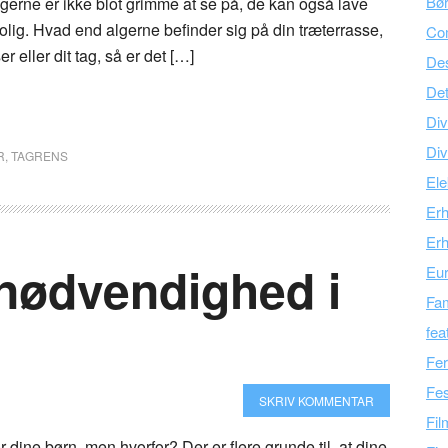
Bør
Algerne er ikke blot grimme at se på, de kan også lave
olig. Hvad end algerne befinder sig på din træterrasse,
Co
er eller dit tag, så er det […]
Des
Det
Div
Div
R
,
TAGRENS
Ele
Er
Erh
 nødvendighed i
Eu
Fam
fea
Fer
Fes
SKRIV KOMMENTAR
Fil
or dine børn, men hvorfor? Der er flere grunde til, at dine