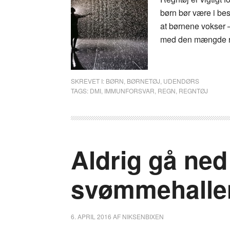
børn bør være i bes
at børnene vokser – 
med den mængde reg
SKREVET I:
BØRN
,
BØRNETØJ
,
UDENDØRS
TAGS:
DMI
,
IMMUNFORSVAR
,
REGN
,
REGNTØJ
Aldrig gå ned
svømmehalle
6. APRIL 2016
AF
NIKSENBIXEN