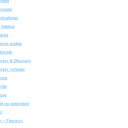
netøj
mputer
tinationer
 frække
erse
erse guides
ktronik
hverv & Økonomi
verv nyheder
ropa
ilie
ture
ie og oplevelser
t
m – Fjernsyn