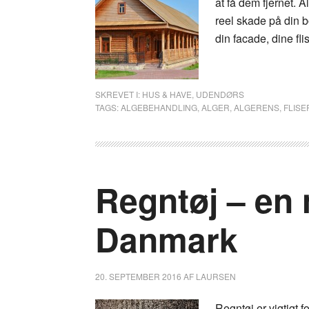
at få dem fjernet. 
reel skade på din b
din facade, dine flis
SKREVET I:
HUS & HAVE
,
UDENDØRS
TAGS:
ALGEBEHANDLING
,
ALGER
,
ALGERENS
,
FLISE
Regntøj – en
Danmark
20. SEPTEMBER 2016
AF
LAURSEN
Regntøj er vigtigt f