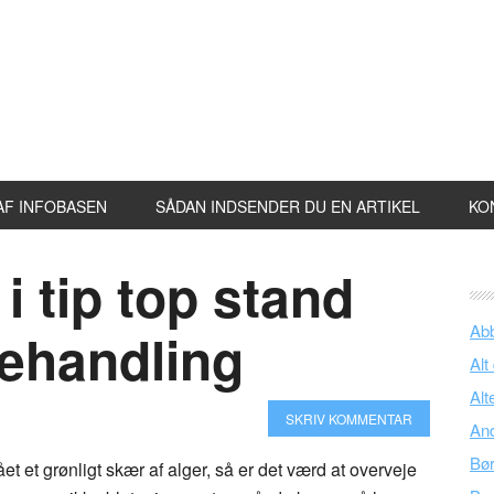
AF INFOBASEN
SÅDAN INDSENDER DU EN ARTIKEL
KO
i tip top stand
Ab
ehandling
Alt
Alt
SKRIV KOMMENTAR
An
Bø
ået et grønligt skær af alger, så er det værd at overveje