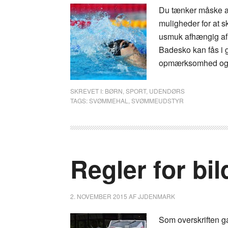
Du tænker måske a
muligheder for at s
usmuk afhængig af 
Badesko kan fås i g
opmærksomhed og 
SKREVET I:
BØRN
,
SPORT
,
UDENDØRS
TAGS:
SVØMMEHAL
,
SVØMMEUDSTYR
Regler for bi
2. NOVEMBER 2015
AF
JJDENMARK
Som overskriften ga