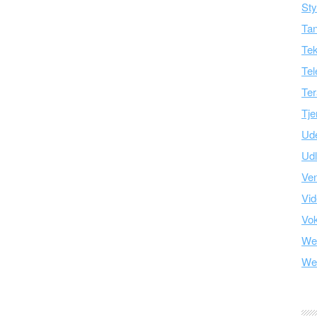
Sty
Tan
Tek
Tel
Ter
Tje
Ud
Ud
Ve
Vid
Vo
We
We