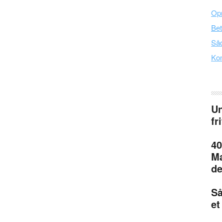
Opr
Bet
Såd
Kon
Un
fr
40
Ma
de
Så
et