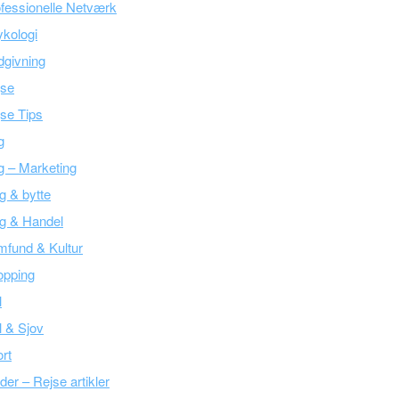
fessionelle Netværk
kologi
givning
jse
se Tips
g
g – Marketing
g & bytte
g & Handel
fund & Kultur
opping
l
l & Sjov
rt
der – Rejse artikler