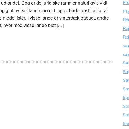
Pro
 udlandet. Dog er de juridiske rammer naturligvis vidt
ngig af hvilket land man er i, og er både opstillet for at
Psy
e medbilister. I visse lande er vinterdæk påbudt, andre
Råd
, hvorimod visse lande blot […]
Re
Rej
sal
sal
Sal
Sal
Sam
Sh
Spi
Spi
Spo
Ste