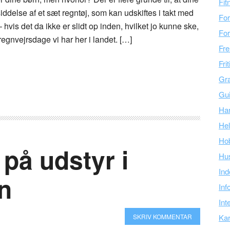
Fit
iddelse af et sæt regntøj, som kan udskiftes i takt med
For
hvis det da ikke er slidt op inden, hvilket jo kunne ske,
For
nvejrsdage vi har her i landet. […]
Fre
Fri
Gra
Gu
Ha
Hel
Ho
 på udstyr i
Hu
Ind
n
Inf
Int
SKRIV KOMMENTAR
Kar