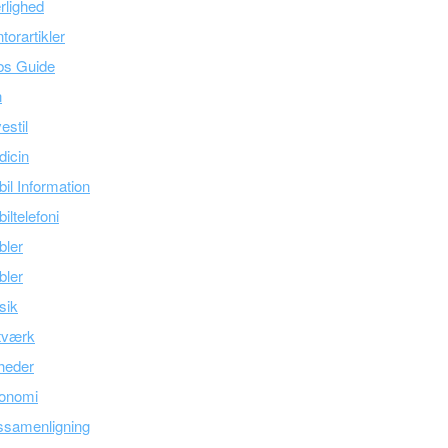
lighed
torartikler
bs Guide
n
estil
icin
il Information
iltelefoni
bler
bler
sik
tværk
heder
onomi
ssamenligning