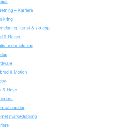
ness
retning – Karriere
sikring
mvisning, kunst & skuespil
tid & Rejser
tis underholdning
ides
rdware
bred & Motion
bby
s & Have
endørs
ormationsider
ernet markedsføring
riere