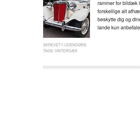
rammer for bildæk i
forskellige alt afhæ
beskytte dig og din
lande kun anbefalet
SKREVET I:
UDENDØRS
TAGS:
VINTERDÆK