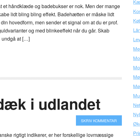
Kær
t et håndklæde og badebukser er nok. Men der mange
Kon
kabe lidt bling bling effekt. Badehætten er måske lidt
Kø
din hovedform, men sender et signal om at du er prof.
Lå
uldvarianter og med blinkeeffekt når du går. Skab
undgå at […]
Lev
Med
Mob
Mob
Mø
Mø
Mu
ldæk i udlandet
Ne
Ny
SKRIV KOMMENTAR
Øk
Pri
nske rigtigt indikerer, er her forskellige lovmæssige