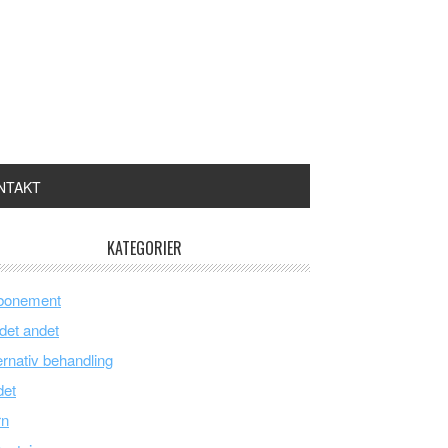
NTAKT
KATEGORIER
bonement
 det andet
ernativ behandling
det
rn