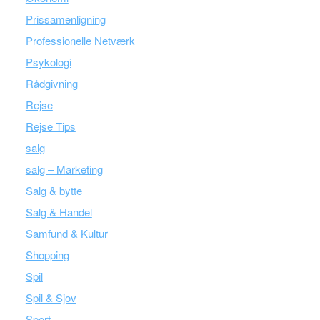
Prissamenligning
Professionelle Netværk
Psykologi
Rådgivning
Rejse
Rejse Tips
salg
salg – Marketing
Salg & bytte
Salg & Handel
Samfund & Kultur
Shopping
Spil
Spil & Sjov
Sport