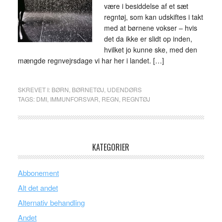
være i besiddelse af et sæt
regntøj, som kan udskiftes i takt
med at børnene vokser – hvis
det da ikke er slidt op inden,
hvilket jo kunne ske, med den
mængde regnvejrsdage vi har her i landet. […]
SKREVET I:
BØRN
,
BØRNETØJ
,
UDENDØRS
TAGS:
DMI
,
IMMUNFORSVAR
,
REGN
,
REGNTØJ
KATEGORIER
Abbonement
Alt det andet
Alternativ behandling
Andet