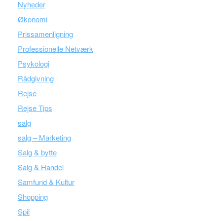
Nyheder
Økonomi
Prissamenligning
Professionelle Netværk
Psykologi
Rådgivning
Rejse
Rejse Tips
salg
salg – Marketing
Salg & bytte
Salg & Handel
Samfund & Kultur
Shopping
Spil