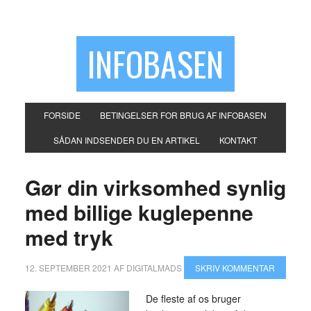
INFOBASEN
FORSIDE
BETINGELSER FOR BRUG AF INFOBASEN
SÅDAN INDSENDER DU EN ARTIKEL
KONTAKT
Gør din virksomhed synlig
med billige kuglepenne
med tryk
12. SEPTEMBER 2021
AF
DIGITALMADS
SKRIV KOMMENTAR
De fleste af os bruger