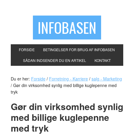
INFOBASEN
FORSIDE
BETINGELSER FOR BRUG AF INFOBASEN
SÅDAN INDSENDER DU EN ARTIKEL
KONTAKT
Du er her:
Forside
/
Forretning - Karriere
/
salg - Marketing
/
Gør din virksomhed synlig med billige kuglepenne med
tryk
Gør din virksomhed synlig
med billige kuglepenne
med tryk