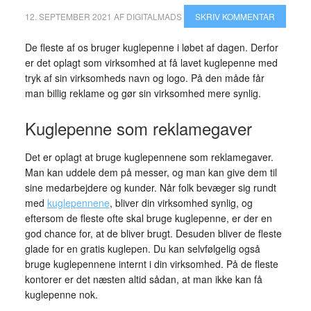
12. SEPTEMBER 2021
AF
DIGITALMADS
SKRIV KOMMENTAR
De fleste af os bruger kuglepenne i løbet af dagen. Derfor
er det oplagt som virksomhed at få lavet kuglepenne med
tryk af sin virksomheds navn og logo. På den måde får
man billig reklame og gør sin virksomhed mere synlig.
Kuglepenne som reklamegaver
Det er oplagt at bruge kuglepennene som reklamegaver.
Man kan uddele dem på messer, og man kan give dem til
sine medarbejdere og kunder. Når folk bevæger sig rundt
med
kuglepennene
, bliver din virksomhed synlig, og
eftersom de fleste ofte skal bruge kuglepenne, er der en
god chance for, at de bliver brugt. Desuden bliver de fleste
glade for en gratis kuglepen. Du kan selvfølgelig også
bruge kuglepennene internt i din virksomhed. På de fleste
kontorer er det næsten altid sådan, at man ikke kan få
kuglepenne nok.