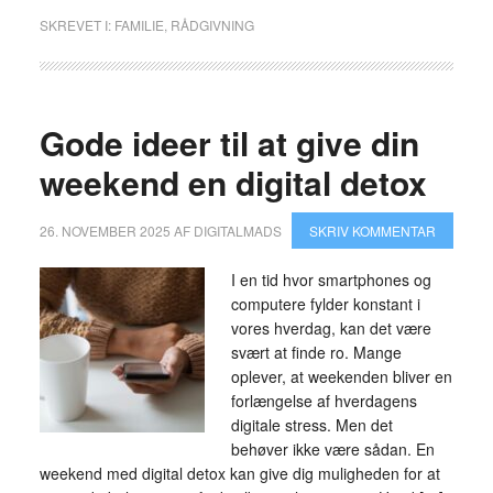
SKREVET I:
FAMILIE
,
RÅDGIVNING
Gode ideer til at give din
weekend en digital detox
26. NOVEMBER 2025
AF
DIGITALMADS
SKRIV KOMMENTAR
I en tid hvor smartphones og
computere fylder konstant i
vores hverdag, kan det være
svært at finde ro. Mange
oplever, at weekenden bliver en
forlængelse af hverdagens
digitale stress. Men det
behøver ikke være sådan. En
weekend med digital detox kan give dig muligheden for at