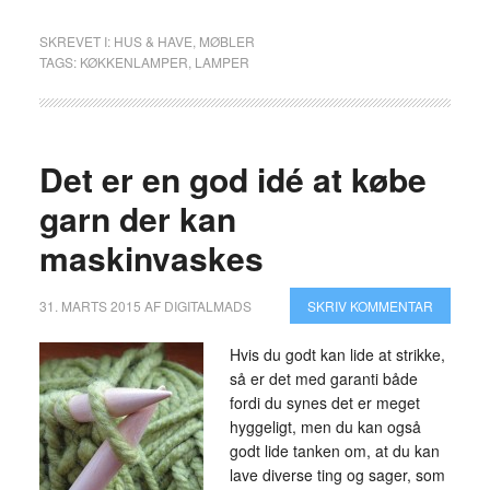
SKREVET I:
HUS & HAVE
,
MØBLER
TAGS:
KØKKENLAMPER
,
LAMPER
Det er en god idé at købe
garn der kan
maskinvaskes
31. MARTS 2015
AF
DIGITALMADS
SKRIV KOMMENTAR
Hvis du godt kan lide at strikke,
så er det med garanti både
fordi du synes det er meget
hyggeligt, men du kan også
godt lide tanken om, at du kan
lave diverse ting og sager, som