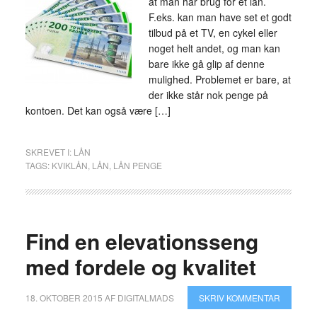
at man har brug for et lån.
F.eks. kan man have set et godt
tilbud på et TV, en cykel eller
noget helt andet, og man kan
bare ikke gå glip af denne
mulighed. Problemet er bare, at
der ikke står nok penge på
kontoen. Det kan også være […]
SKREVET I:
LÅN
TAGS:
KVIKLÅN
,
LÅN
,
LÅN PENGE
Find en elevationsseng
med fordele og kvalitet
18. OKTOBER 2015
AF
DIGITALMADS
SKRIV KOMMENTAR