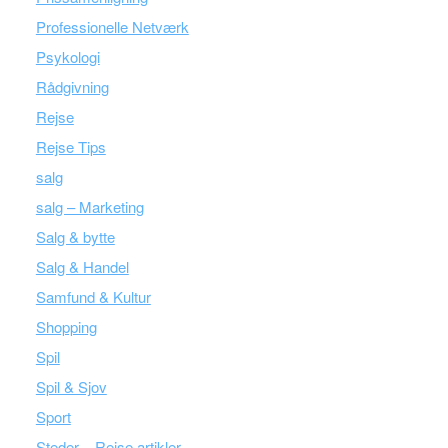
Professionelle Netværk
Psykologi
Rådgivning
Rejse
Rejse Tips
salg
salg – Marketing
Salg & bytte
Salg & Handel
Samfund & Kultur
Shopping
Spil
Spil & Sjov
Sport
Steder – Rejse artikler