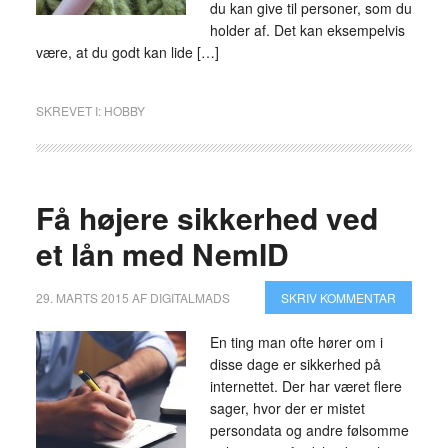
du kan give til personer, som du
holder af. Det kan eksempelvis
være, at du godt kan lide […]
SKREVET I:
HOBBY
Få højere sikkerhed ved
et lån med NemID
29. MARTS 2015
AF
DIGITALMADS
SKRIV KOMMENTAR
En ting man ofte hører om i
disse dage er sikkerhed på
internettet. Der har været flere
sager, hvor der er mistet
persondata og andre følsomme