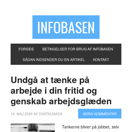
INFOBASEN
FORSIDE
BETINGELSER FOR BRUG AF INFOBASEN
SÅDAN INDSENDER DU EN ARTIKEL
KONTAKT
Undgå at tænke på
arbejde i din fritid og
genskab arbejdsglæden
14. MAJ 2026
AF
DIGITALMADS
SKRIV KOMMENTAR
Tankerne bliver på jobbet, selv