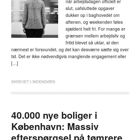
når arbejdsdagen officielt er
slut, uafsluttede opgaver
dukker op i baghovedet om
aftenen, og weekenden føles
sjældent helt fri. For mange er
grænsen mellem arbejdsliv og
fritid blevet så uklar, at den
nærmest er forsvundet, og det kan desværre sætte sig over
tid. Det er ikke nødvendigvis manglende engagement eller
[…]
SKREVET I:
INDENDØRS
40.000 nye boliger i
København: Massiv
efterspørgsel på tømrere