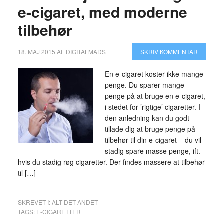
e-cigaret, med moderne
tilbehør
18. MAJ 2015
AF
DIGITALMADS
SKRIV KOMMENTAR
En e-cigaret koster ikke mange
penge. Du sparer mange
penge på at bruge en e-cigaret,
i stedet for ’rigtige’ cigaretter. I
den anledning kan du godt
tillade dig at bruge penge på
tilbehør til din e-cigaret – du vil
stadig spare masse penge, ift.
hvis du stadig røg cigaretter. Der findes massere at tilbehør
til […]
SKREVET I:
ALT DET ANDET
TAGS:
E-CIGARETTER