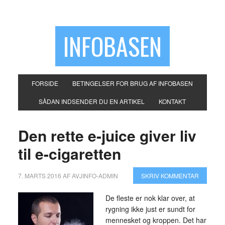
INFOBASEN
FORSIDE
BETINGELSER FOR BRUG AF INFOBASEN
SÅDAN INDSENDER DU EN ARTIKEL
KONTAKT
Den rette e-juice giver liv
til e-cigaretten
7. MARTS 2016
AF
AVJINFO-ADMIN
SKRIV KOMMENTAR
De fleste er nok klar over, at
rygning ikke just er sundt for
mennesket og kroppen. Det har