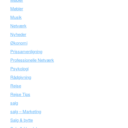
Møbler
Musik
Netværk
Nyheder
Økonomi
Prissamenligning
Professionelle Netværk
Psykologi
Rådgivning
Rejse
Rejse Tips
salg
salg – Marketing
Salg & bytte