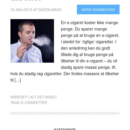
18. MAJ 2015
AF
DIGITALMADS
SKRIV KOMMENTAR
En e-cigaret koster ikke mange
penge. Du sparer mange
penge på at bruge en e-cigaret,
i stedet for ’rigtige’ cigaretter. I
den anledning kan du godt
tillade dig at bruge penge på
tilbehør til din e-cigaret – du vil
stadig spare masse penge, ift.
hvis du stadig røg cigaretter. Der findes massere at tilbehør
til […]
SKREVET I:
ALT DET ANDET
TAGS:
E-CIGARETTER