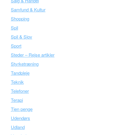
Salg & Handel
Samfund & Kultur
Shopping
Spil
Spil & Sjov
Sport
Steder – Rejse artikler
Styrketræning
Tandpleje
Teknik
Telefoner
Terapi
Tjen penge
Udendørs
Udland