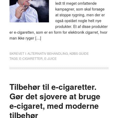
ledt til meget omfattende
kampagner, som skal forsøge
at stoppe rygning, men der er
også opstået nogle helt nye
produkter. Et af disse produkter
er e-cigaretten, som er en form for elektronik cigarret, hvor
man ikke ryger […]
SKREVET I:
ALTERNATIV BEHANDLING
,
KØBS GUIDE
TAGS:
E-CIGARETTER
,
E-JUICE
Tilbehør til e-cigaretter.
Gør det sjovere at bruge
e-cigaret, med moderne
tilbehør