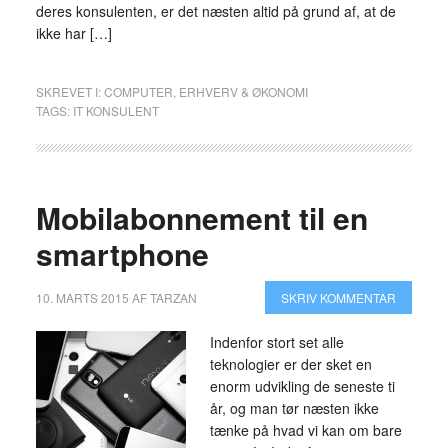
deres konsulenten, er det næsten altid på grund af, at de
ikke har […]
SKREVET I:
COMPUTER
,
ERHVERV & ØKONOMI
TAGS:
IT KONSULENT
Mobilabonnement til en
smartphone
10. MARTS 2015
AF
TARZAN
SKRIV KOMMENTAR
Indenfor stort set alle
teknologier er der sket en
enorm udvikling de seneste ti
år, og man tør næsten ikke
tænke på hvad vi kan om bare