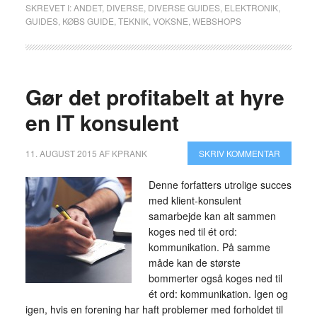
SKREVET I:
ANDET
,
DIVERSE
,
DIVERSE GUIDES
,
ELEKTRONIK
,
GUIDES
,
KØBS GUIDE
,
TEKNIK
,
VOKSNE
,
WEBSHOPS
Gør det profitabelt at hyre
en IT konsulent
11. AUGUST 2015
AF
KPRANK
SKRIV KOMMENTAR
Denne forfatters utrolige succes
med klient-konsulent
samarbejde kan alt sammen
koges ned til ét ord:
kommunikation. På samme
måde kan de største
bommerter også koges ned til
ét ord: kommunikation. Igen og
igen, hvis en forening har haft problemer med forholdet til