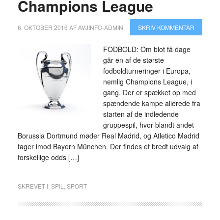
Champions League
6. OKTOBER 2016
AF
AVJINFO-ADMIN
SKRIV KOMMENTAR
FODBOLD: Om blot få dage
går en af de største
fodboldturneringer i Europa,
nemlig Champions League, i
gang. Der er spækket op med
spændende kampe allerede fra
starten af de indledende
gruppespil, hvor blandt andet
Borussia Dortmund møder Real Madrid, og Atletico Madrid
tager imod Bayern München. Der findes et bredt udvalg af
forskellige odds […]
SKREVET I:
SPIL
,
SPORT