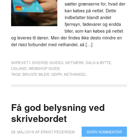
sætter grænserne for, hvad der
kan købes på nettet. Dette
indbefatter blandt andet
fjernsyn, fødevarer og endda
biler, som kan købes på nettet
og leveres til døren. Men der findes ikke desto mindre en
del risici forbundet med nethandel, så […]
SKREVET I:
DIVERSE GUIDES
,
NETVÆRK
,
SALG & BYTTE
,
UDLAND
,
WEBSHOP GUIDE
TAGS:
BRUGTE BILER
,
GDPR
,
NETHANDEL
Få god belysning ved
skrivebordet
28. MAJ 2019
AF
ERNST PEDERSEN
SKRIV KOMMENTAR