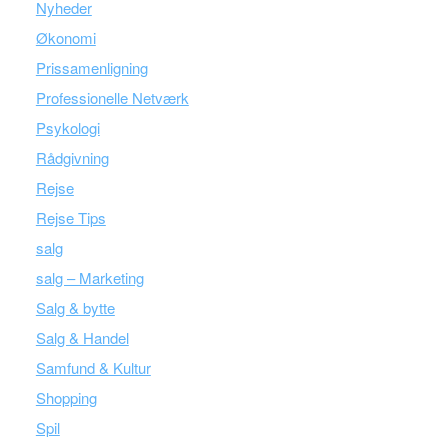
Nyheder
Økonomi
Prissamenligning
Professionelle Netværk
Psykologi
Rådgivning
Rejse
Rejse Tips
salg
salg – Marketing
Salg & bytte
Salg & Handel
Samfund & Kultur
Shopping
Spil