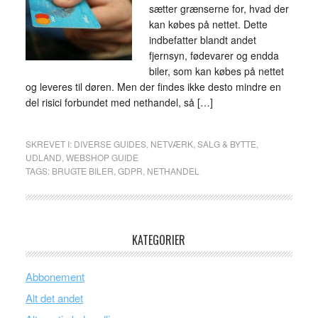
sætter grænserne for, hvad der
kan købes på nettet. Dette
indbefatter blandt andet
fjernsyn, fødevarer og endda
biler, som kan købes på nettet
og leveres til døren. Men der findes ikke desto mindre en
del risici forbundet med nethandel, så […]
SKREVET I:
DIVERSE GUIDES
,
NETVÆRK
,
SALG & BYTTE
,
UDLAND
,
WEBSHOP GUIDE
TAGS:
BRUGTE BILER
,
GDPR
,
NETHANDEL
KATEGORIER
Abbonement
Alt det andet