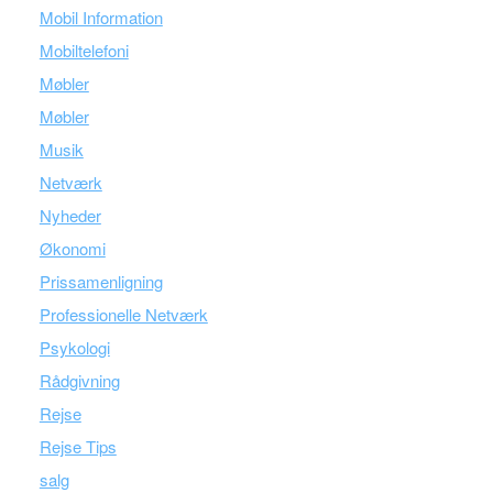
Mobil Information
Mobiltelefoni
Møbler
Møbler
Musik
Netværk
Nyheder
Økonomi
Prissamenligning
Professionelle Netværk
Psykologi
Rådgivning
Rejse
Rejse Tips
salg