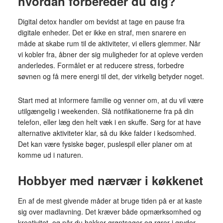
hvordan forbereder du dig?
Digital detox handler om bevidst at tage en pause fra
digitale enheder. Det er ikke en straf, men snarere en
måde at skabe rum til de aktiviteter, vi ellers glemmer. Når
vi kobler fra, åbner der sig muligheder for at opleve verden
anderledes. Formålet er at reducere stress, forbedre
søvnen og få mere energi til det, der virkelig betyder noget.
Start med at informere familie og venner om, at du vil være
utilgængelig i weekenden. Slå notifikationerne fra på din
telefon, eller læg den helt væk i en skuffe. Sørg for at have
alternative aktiviteter klar, så du ikke falder i kedsomhed.
Det kan være fysiske bøger, puslespil eller planer om at
komme ud i naturen.
Hobbyer med nærvær i køkkenet
En af de mest givende måder at bruge tiden på er at kaste
sig over madlavning. Det kræver både opmærksomhed og
kreativitet, og når du hakker grøntsager og rører i gryder,