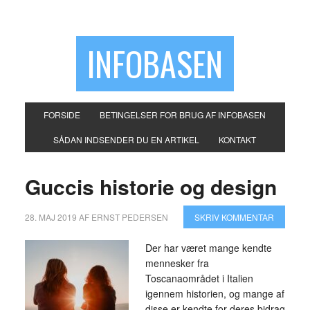
INFOBASEN
FORSIDE
BETINGELSER FOR BRUG AF INFOBASEN
SÅDAN INDSENDER DU EN ARTIKEL
KONTAKT
Guccis historie og design
28. MAJ 2019
AF
ERNST PEDERSEN
SKRIV KOMMENTAR
Der har været mange kendte
mennesker fra
Toscanaområdet i Italien
igennem historien, og mange af
disse er kendte for deres bidrag