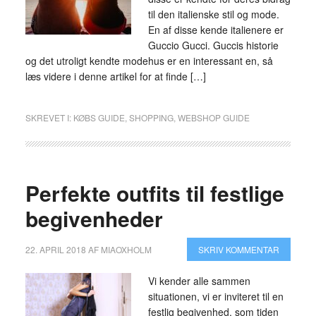
til den italienske stil og mode.
En af disse kende italienere er
Guccio Gucci. Guccis historie
og det utroligt kendte modehus er en interessant en, så
læs videre i denne artikel for at finde […]
SKREVET I:
KØBS GUIDE
,
SHOPPING
,
WEBSHOP GUIDE
Perfekte outfits til festlige
begivenheder
22. APRIL 2018
AF
MIAOXHOLM
SKRIV KOMMENTAR
Vi kender alle sammen
situationen, vi er inviteret til en
festlig begivenhed, som tiden