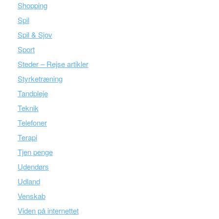
Shopping
Spil
Spil & Sjov
Sport
Steder – Rejse artikler
Styrketræning
Tandpleje
Teknik
Telefoner
Terapi
Tjen penge
Udendørs
Udland
Venskab
Viden på internettet