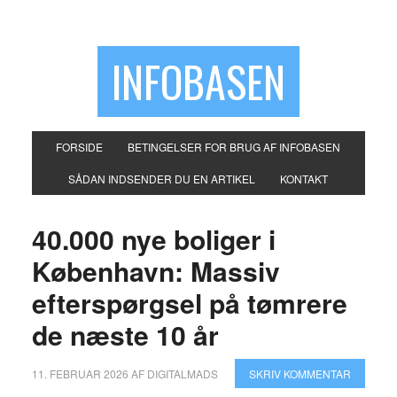
INFOBASEN
FORSIDE
BETINGELSER FOR BRUG AF INFOBASEN
SÅDAN INDSENDER DU EN ARTIKEL
KONTAKT
40.000 nye boliger i
København: Massiv
efterspørgsel på tømrere
de næste 10 år
11. FEBRUAR 2026
AF
DIGITALMADS
SKRIV KOMMENTAR