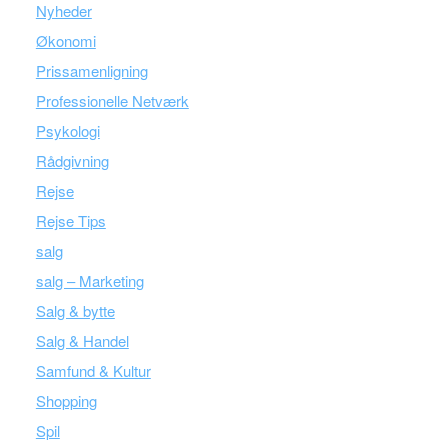
Nyheder
Økonomi
Prissamenligning
Professionelle Netværk
Psykologi
Rådgivning
Rejse
Rejse Tips
salg
salg – Marketing
Salg & bytte
Salg & Handel
Samfund & Kultur
Shopping
Spil