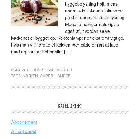
hyggebelysning højt, mens
andre udelukkende fokuserer
på den gode arbejdsbelysning.
Meget afhænger naturligvis
også af, hvordan selve
køkkenet er bygget op. Køkkenlamper er ekstremt vigtige,
hvis man vil indrette et køkken, der både er rart at lave
mad og som er behageligt […]
SKREVET I:
HUS & HAVE
,
MØBLER
TAGS:
KØKKENLAMPER
,
LAMPER
KATEGORIER
Abbonement
Alt det andet