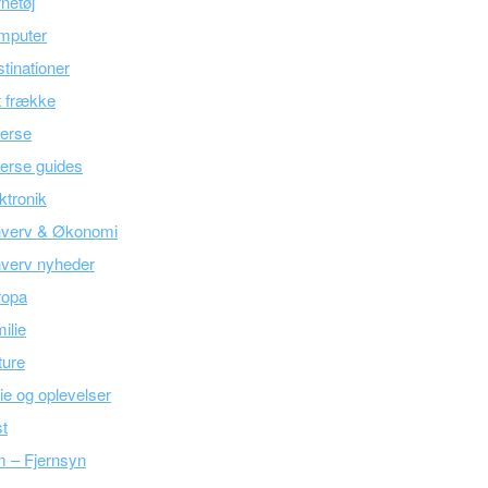
netøj
mputer
tinationer
 frække
erse
erse guides
ktronik
hverv & Økonomi
verv nyheder
ropa
ilie
ture
ie og oplevelser
t
m – Fjernsyn