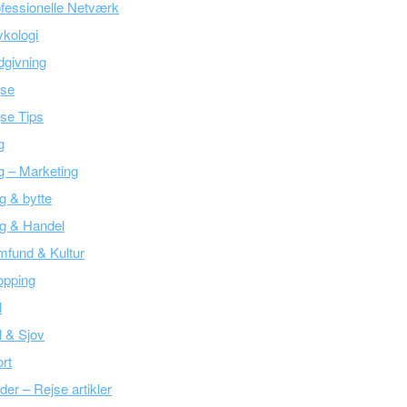
fessionelle Netværk
kologi
givning
jse
se Tips
g
g – Marketing
g & bytte
g & Handel
fund & Kultur
opping
l
l & Sjov
rt
der – Rejse artikler