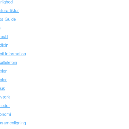
lighed
torartikler
bs Guide
n
estil
icin
il Information
iltelefoni
bler
bler
sik
tværk
heder
onomi
ssamenligning