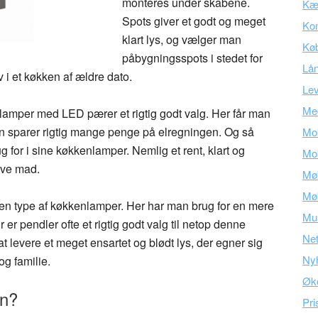
monteres under skabene.
Kær
Spots giver et godt og meget
Kon
klart lys, og vælger man
Kø
påbygningsspots i stedet for
Lå
 i et køkken af ældre dato.
Lev
Med
amper med LED pærer et rigtig godt valg. Her får man
man sparer rigtig mange penge på elregningen. Og så
Mob
g for i sine køkkenlamper. Nemlig et rent, klart og
Mob
lave mad.
Mø
Mø
n type af køkkenlamper. Her har man brug for en mere
Mu
er pendler ofte et rigtig godt valg til netop denne
Ne
 levere et meget ensartet og blødt lys, der egner sig
Ny
og familie.
Øk
en?
Pri