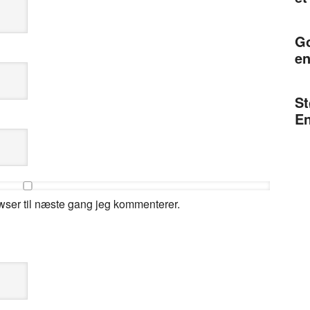
Go
en
St
En
wser til næste gang jeg kommenterer.