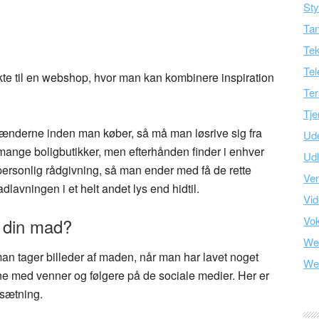
Sty
Tan
Tek
Tel
kte til en webshop, hvor man kan kombinere inspiration
Ter
Tje
ænderne inden man køber, så må man løsrive sig fra
Ud
mange boligbutikker, men efterhånden finder i enhver
Ud
 personlig rådgivning, så man ender med få de rette
Ve
lavningen i et helt andet lys end hidtil.
Vid
Vo
f din mad?
We
man tager billeder af maden, når man har lavet noget
We
rne med venner og følgere på de sociale medier. Her er
ssætning.