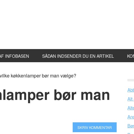
AF INFOBASEN
SÅDAN INDSENDER DU EN ARTIKEL
KO
ilke køkkenlamper bør man vælge?
nlamper bør man
Ab
Alt
Alt
An
Bø
SKRIV KOMMENTAR