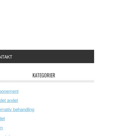
NTAKT
KATEGORIER
bonement
 det andet
ernativ behandling
det
rn