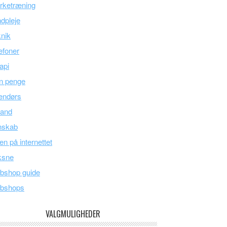
rketræning
dpleje
nik
efoner
api
n penge
endørs
land
nskab
en på internettet
ksne
bshop guide
bshops
VALGMULIGHEDER