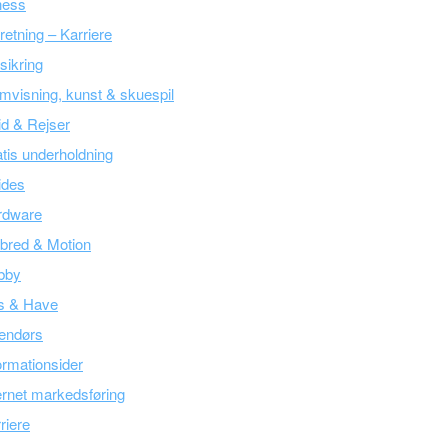
ness
retning – Karriere
sikring
mvisning, kunst & skuespil
tid & Rejser
tis underholdning
ides
rdware
bred & Motion
bby
s & Have
endørs
ormationsider
ernet markedsføring
riere