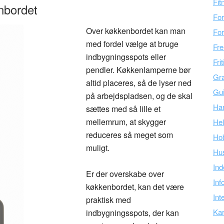
Fit
nbordet
For
Over køkkenbordet kan man
For
med fordel vælge at bruge
Fre
indbygningsspots eller
Fri
pendler. Køkkenlamperne bør
Gra
altid placeres, så de lyser ned
Gu
på arbejdspladsen, og de skal
Ha
sættes med så lille et
mellemrum, at skygger
Hel
reduceres så meget som
Ho
muligt.
Hu
Ind
Er der overskabe over
Inf
køkkenbordet, kan det være
Int
praktisk med
Kar
indbygningsspots, der kan