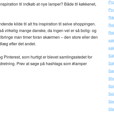
Pro
spiration til indkøb at nye lamper? Både til køkkenet,
Psy
Råd
de kilde til alt fra inspiration til selve shoppingen.
Re
 virkelig mange danske, da ingen vel er så bolig- og
Rej
ilbringe man timer foran skærmen – den store eller den
sal
dlæg efter det andet.
sal
Sal
 Pinterest, som hurtigt er blevet samlingsstedet for
Sal
ndretning. Prøv at søge på hashtags som #lamper
Sam
Sh
Spi
Spi
Spo
Ste