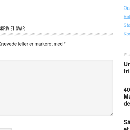
Opr
Bet
Såd
SKRIV ET SVAR
Kon
Krævede felter er markeret med
*
Un
fr
40
Ma
de
Så
et