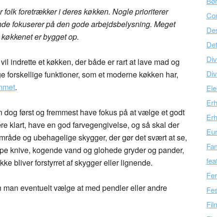
Bør
 folk foretrækker i deres køkken. Nogle prioriterer
Co
de fokuserer på den gode arbejdsbelysning. Meget
Des
 køkkenet er bygget op.
Det
Div
il indrette et køkken, der både er rart at lave mad og
Div
e forskellige funktioner, som et moderne køkken har,
ummet
.
Ele
Er
dog først og fremmest have fokus på at vælge et godt
Erh
re klart, have en god farvegengivelse, og så skal der
Eu
område og ubehagelige skygger, der gør det svært at se,
Fam
pe knive, kogende vand og glohede gryder og pander,
fea
ke bliver forstyrret af skygger eller lignende.
Fer
n man eventuelt vælge at med pendler eller andre
Fes
Fil