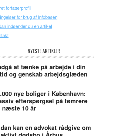
et forfatterprofil
ingelser for brug af Infobasen
an indsender du en artikel
takt
NYESTE ARTIKLER
dgå at tænke på arbejde i din
itid og genskab arbejdsglæden
.000 nye boliger i København:
ssiv efterspørgsel på tømrere
 næste 10 år
dan kan en advokat rådgive om
 aktivt dødsbo i Århus