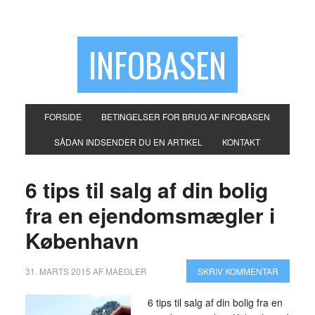
INFOBASEN
FORSIDE
BETINGELSER FOR BRUG AF INFOBASEN
SÅDAN INDSENDER DU EN ARTIKEL
KONTAKT
6 tips til salg af din bolig
fra en ejendomsmægler i
København
31. MARTS 2015
AF
MAEGLER
SKRIV KOMMENTAR
6 tips til salg af din bolig fra en