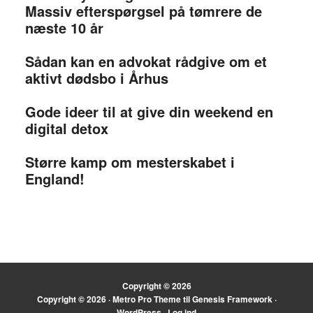
Massiv efterspørgsel på tømrere de
næste 10 år
Sådan kan en advokat rådgive om et
aktivt dødsbo i Århus
Gode ideer til at give din weekend en
digital detox
Større kamp om mesterskabet i
England!
Copyright © 2026
Copyright © 2026 ·
Metro Pro Theme
til
Genesis Framework
·
WordPress
·
Log ind