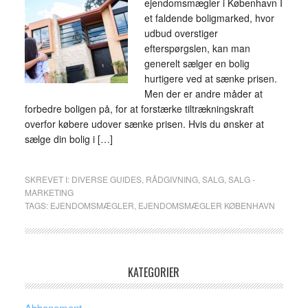
ejendomsmægler i København I
et faldende boligmarked, hvor
udbud overstiger
efterspørgslen, kan man
generelt sælger en bolig
hurtigere ved at sænke prisen.
Men der er andre måder at
forbedre boligen på, for at forstærke tiltrækningskraft
overfor købere udover sænke prisen. Hvis du ønsker at
sælge din bolig i […]
SKREVET I:
DIVERSE GUIDES
,
RÅDGIVNING
,
SALG
,
SALG -
MARKETING
TAGS:
EJENDOMSMÆGLER
,
EJENDOMSMÆGLER KØBENHAVN
KATEGORIER
Abbonement