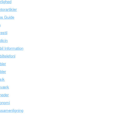
lighed
torartikler
bs Guide
n
estil
icin
il Information
iltelefoni
bler
bler
sik
tværk
heder
onomi
ssamenligning