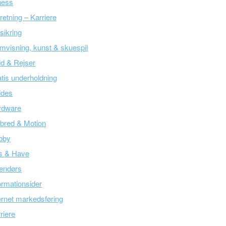
ness
retning – Karriere
sikring
mvisning, kunst & skuespil
tid & Rejser
tis underholdning
ides
rdware
bred & Motion
bby
s & Have
endørs
ormationsider
ernet markedsføring
riere