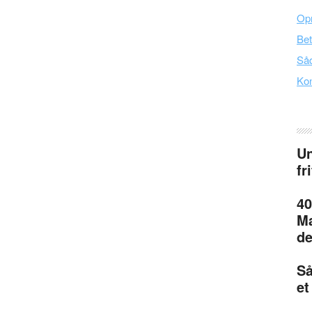
Opr
Bet
Såd
Kon
Un
fr
40
Ma
de
Så
et