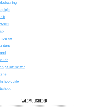
rketræning
dpleje
nik
efoner
api
n penge
endørs
land
nskab
en på internettet
ksne
bshop guide
bshops
VALGMULIGHEDER