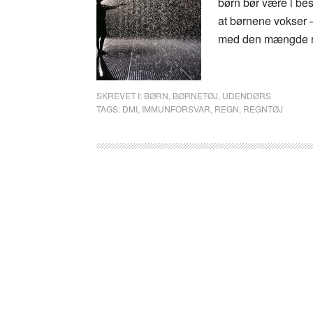
børn bør være i bes
at børnene vokser – 
med den mængde reg
SKREVET I:
BØRN
,
BØRNETØJ
,
UDENDØRS
TAGS:
DMI
,
IMMUNFORSVAR
,
REGN
,
REGNTØJ