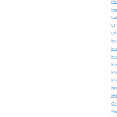
Kær
Kon
Kø
Lå
Lev
Med
Mob
Mob
Mø
Mø
Mu
Ne
Ny
Øk
Pri