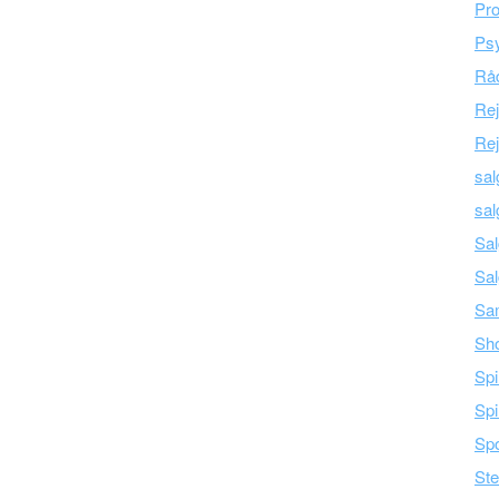
Pro
Psy
Råd
Re
Rej
sal
sal
Sal
Sal
Sam
Sh
Spi
Spi
Spo
Ste