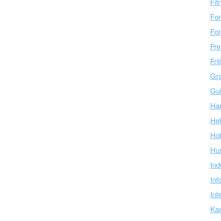
Fit
For
For
Fre
Fri
Gra
Gu
Ha
Hel
Ho
Hu
Ind
Inf
Int
Kar