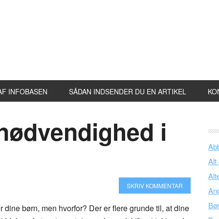
AF INFOBASEN
SÅDAN INDSENDER DU EN ARTIKEL
KO
 nødvendighed i
Ab
Alt
Alt
SKRIV KOMMENTAR
An
Bø
or dine børn, men hvorfor? Der er flere grunde til, at dine