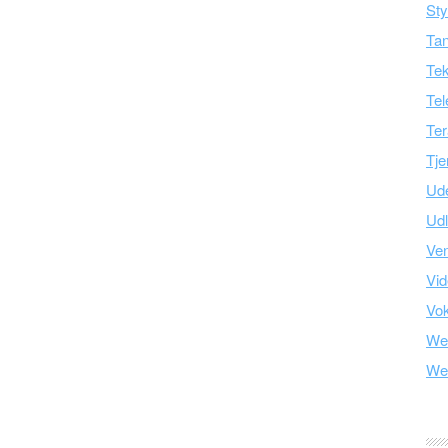
Sty
Tan
Tek
Tel
Ter
Tje
Ud
Ud
Ve
Vid
Vo
We
We