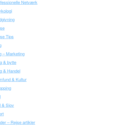
fessionelle Netværk
kologi
givning
jse
se Tips
g
g – Marketing
g & bytte
g & Handel
fund & Kultur
opping
l
l & Sjov
rt
der – Rejse artikler