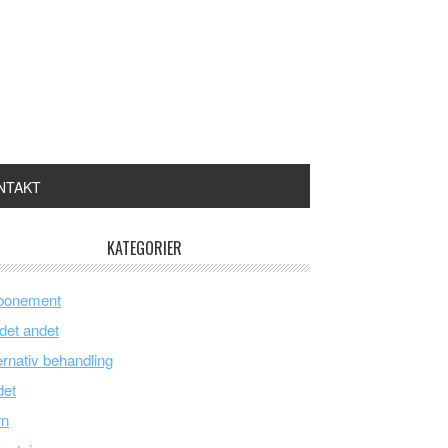
NTAKT
KATEGORIER
bonement
 det andet
ernativ behandling
det
rn