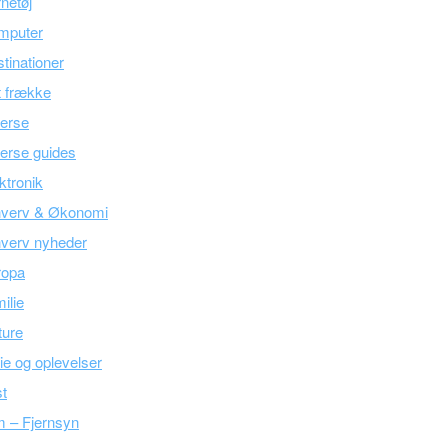
netøj
mputer
tinationer
 frække
erse
erse guides
ktronik
hverv & Økonomi
verv nyheder
ropa
ilie
ture
ie og oplevelser
t
m – Fjernsyn