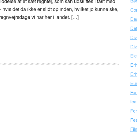
Bør
iddelse af et sæt regntøj, som kan udskiftes i takt med
hvis det da ikke er slidt op inden, hvilket jo kunne ske,
Co
nvejrsdage vi har her i landet. […]
Des
Det
Div
Div
Ele
Er
Erh
Eu
Fam
fea
Fer
Fes
Fil