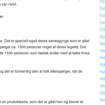
Fit
var i tvivl.
For
For
ær.
Fre
Fri
Gra
e. Det er specielt også deres sansegynge som er gået
Gu
spørger ca. 1500 personer noget af deres legetøj. Det
Ha
af de 1500 personer, som faktisk ender med at købe Krea
Hel
Ho
 det er formentlig den at folk efterspørger, når de
Hu
Ind
Inf
Int
Kar
 en produktserie, som der er gået hen og blevet et