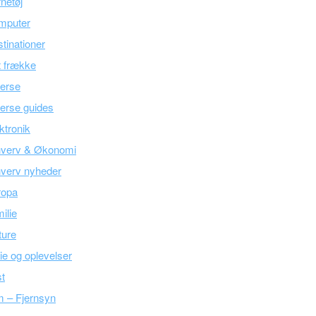
netøj
mputer
tinationer
 frække
erse
erse guides
ktronik
hverv & Økonomi
verv nyheder
ropa
ilie
ture
ie og oplevelser
t
m – Fjernsyn