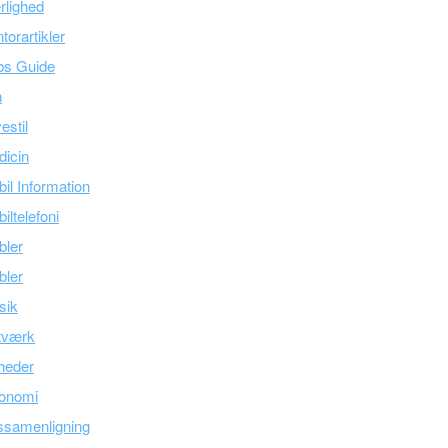
lighed
torartikler
bs Guide
n
estil
icin
il Information
iltelefoni
bler
bler
sik
tværk
heder
onomi
ssamenligning