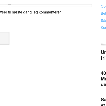
Opr
wser til næste gang jeg kommenterer.
Bet
Såd
Kon
Un
fr
40
Ma
de
Så
et