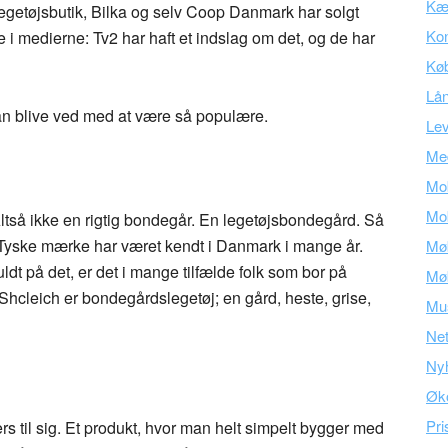
Kær
egetøjsbutik, Bilka og selv Coop Danmark har solgt
Kon
i medierne: Tv2 har haft et indslag om det, og de har
Kø
Lå
an blive ved med at være så populære.
Lev
Med
Mob
Mob
så ikke en rigtig bondegår. En legetøjsbondegård. Så
t Tyske mærke har været kendt i Danmark i mange år.
Mø
dt på det, er det i mange tilfælde folk som bor på
Mø
 Shcleich er bondegårdslegetøj; en gård, heste, grise,
Mu
Ne
Ny
Øk
Pri
s til sig. Et produkt, hvor man helt simpelt bygger med