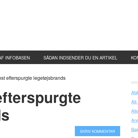
AF INFOBASEN
SÅDAN INDSENDER DU EN ARTIKEL
KO
st efterspurgte legetøjsbrands
efterspurgte
Ab
Alt
ds
Alt
An
Bø
SKRIV KOMMENTAR