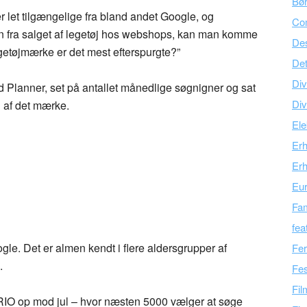
Bør
r let tilgængelige fra bland andet Google, og
Co
 fra salget af legetøj hos webshops, kan man komme
Des
legetøjmærke er det mest efterspurgte?”
Det
Div
d Planner, set på antallet månedlige søgnigner og sat
Div
g af det mærke.
Ele
Er
Erh
Eu
Fam
fea
gle. Det er almen kendt i flere aldersgrupper af
Fer
.
Fes
Fil
 BRIO op mod jul – hvor næsten 5000 vælger at søge