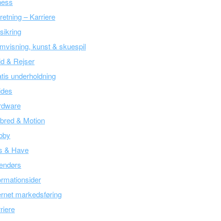
ness
retning – Karriere
sikring
mvisning, kunst & skuespil
tid & Rejser
tis underholdning
ides
rdware
bred & Motion
bby
s & Have
endørs
ormationsider
ernet markedsføring
riere