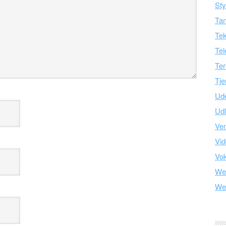
Sty
Tan
Tek
Tel
Ter
Tje
Ud
Ud
Ve
Vid
Vo
We
We