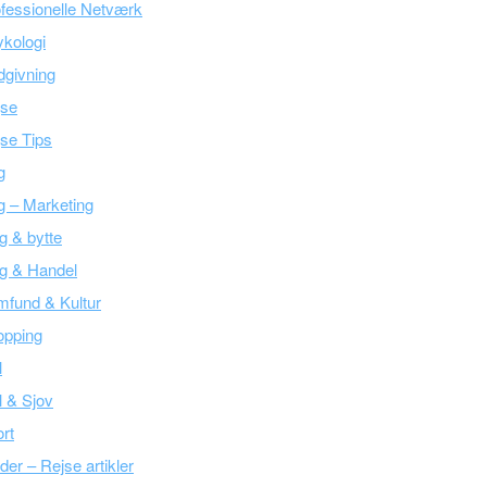
fessionelle Netværk
kologi
givning
jse
se Tips
g
g – Marketing
g & bytte
g & Handel
fund & Kultur
opping
l
l & Sjov
rt
der – Rejse artikler