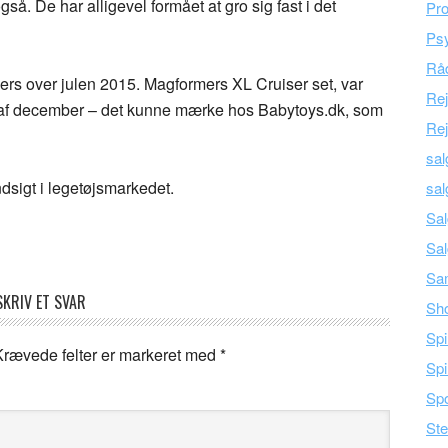
så. De har alligevel formået at gro sig fast i det
Pro
Psy
Råd
mers over julen 2015. Magformers XL Cruiser set, var
Re
ten af december – det kunne mærke hos Babytoys.dk, som
Rej
sal
ndsigt i legetøjsmarkedet.
sal
Sal
Sal
Sam
SKRIV ET SVAR
Sh
Spi
Krævede felter er markeret med
*
Spi
Spo
Ste