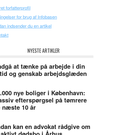
et forfatterprofil
ingelser for brug af Infobasen
an indsender du en artikel
takt
NYESTE ARTIKLER
dgå at tænke på arbejde i din
itid og genskab arbejdsglæden
.000 nye boliger i København:
ssiv efterspørgsel på tømrere
 næste 10 år
dan kan en advokat rådgive om
 aktivt dødsbo i Århus