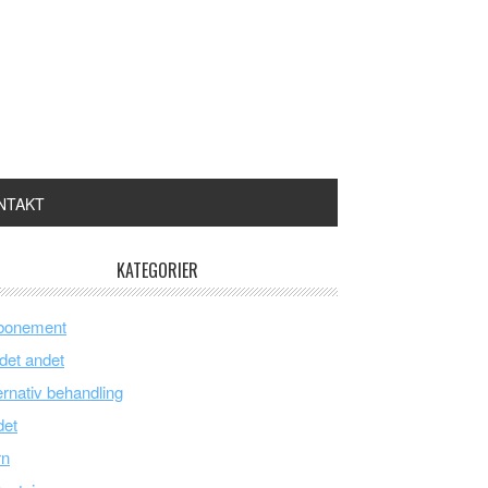
NTAKT
KATEGORIER
bonement
 det andet
ernativ behandling
det
rn