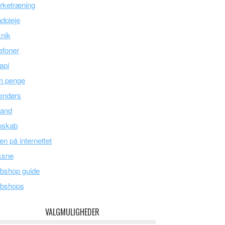
rketræning
dpleje
nik
efoner
api
n penge
endørs
land
nskab
en på internettet
ksne
bshop guide
bshops
VALGMULIGHEDER