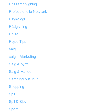
Prissamenligning
Professionelle Netværk
Psykologi
Rådgivning
Rejse
Rejse Tips
salg
salg – Marketing
Salg & bytte
Salg & Handel
Samfund & Kultur
Shopping
Spil
Spil & Sjov
Sport