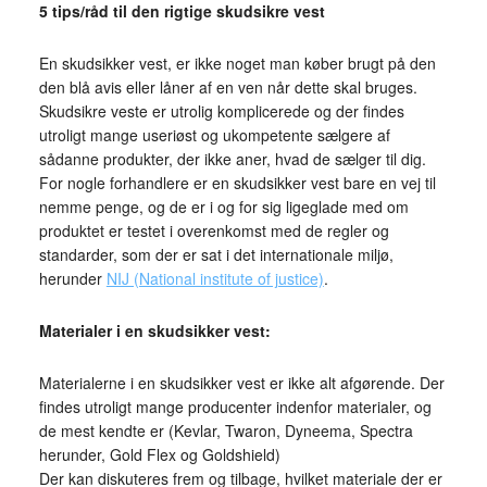
5 tips/råd til den rigtige skudsikre vest
En skudsikker vest, er ikke noget man køber brugt på den
den blå avis eller låner af en ven når dette skal bruges.
Skudsikre veste er utrolig komplicerede og der findes
utroligt mange useriøst og ukompetente sælgere af
sådanne produkter, der ikke aner, hvad de sælger til dig.
For nogle forhandlere er en skudsikker vest bare en vej til
nemme penge, og de er i og for sig ligeglade med om
produktet er testet i overenkomst med de regler og
standarder, som der er sat i det internationale miljø,
herunder
NIJ (National institute of justice)
.
Materialer i en skudsikker vest:
Materialerne i en skudsikker vest er ikke alt afgørende. Der
findes utroligt mange producenter indenfor materialer, og
de mest kendte er (Kevlar, Twaron, Dyneema, Spectra
herunder, Gold Flex og Goldshield)
Der kan diskuteres frem og tilbage, hvilket materiale der er