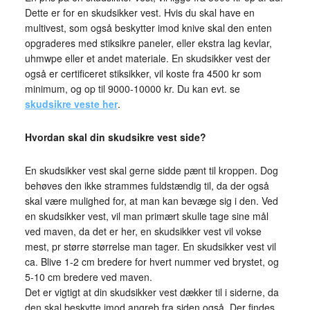
Dette er for en skudsikker vest. Hvis du skal have en
multivest, som også beskytter imod knive skal den enten
opgraderes med stiksikre paneler, eller ekstra lag kevlar,
uhmwpe eller et andet materiale. En skudsikker vest der
også er certificeret stiksikker, vil koste fra 4500 kr som
minimum, og op til 9000-10000 kr. Du kan evt. se
skudsikre veste her
.
Hvordan skal din skudsikre vest side?
En skudsikker vest skal gerne sidde pænt til kroppen. Dog
behøves den ikke strammes fuldstændig til, da der også
skal være mulighed for, at man kan bevæge sig i den. Ved
en skudsikker vest, vil man primært skulle tage sine mål
ved maven, da det er her, en skudsikker vest vil vokse
mest, pr større størrelse man tager. En skudsikker vest vil
ca. Blive 1-2 cm bredere for hvert nummer ved brystet, og
5-10 cm bredere ved maven.
Det er vigtigt at din skudsikker vest dækker til i siderne, da
den skal beskytte imod angreb fra siden også. Der findes