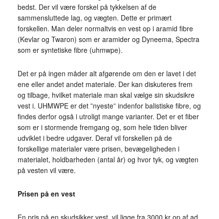
bedst. Der vil være forskel på tykkelsen af de
sammensluttede lag, og vægten. Dette er primært
forskellen. Man deler normaltvis en vest op i aramid fibre
(Kevlar og Twaron) som er aramider og Dyneema, Spectra
som er syntetiske fibre (uhmwpe).
Det er på ingen måder alt afgørende om den er lavet i det
ene eller andet andet materiale. Der kan diskuteres frem
og tilbage, hvilket materiale man skal vælge sin skudsikre
vest i. UHMWPE er det ”nyeste” indenfor balistiske fibre, og
findes derfor også i utroligt mange varianter. Det er et fiber
som er i stormende fremgang og, som hele tiden bliver
udviklet i bedre udgaver. Deraf vil forskellen på de
forskellige materialer være prisen, bevægeligheden i
materialet, holdbarheden (antal år) og hvor tyk, og vægten
på vesten vil være.
Prisen på en vest
En pris på en skudsikker vest, vil ligge fra 3000 kr op af ad.