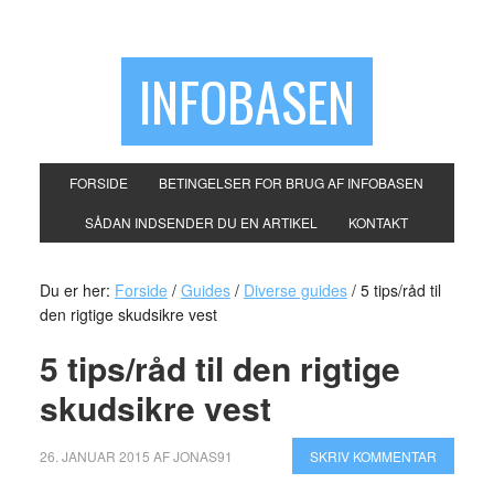
INFOBASEN
FORSIDE
BETINGELSER FOR BRUG AF INFOBASEN
SÅDAN INDSENDER DU EN ARTIKEL
KONTAKT
Du er her:
Forside
/
Guides
/
Diverse guides
/
5 tips/råd til
den rigtige skudsikre vest
5 tips/råd til den rigtige
skudsikre vest
26. JANUAR 2015
AF
JONAS91
SKRIV KOMMENTAR