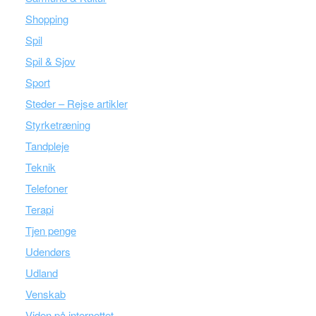
Shopping
Spil
Spil & Sjov
Sport
Steder – Rejse artikler
Styrketræning
Tandpleje
Teknik
Telefoner
Terapi
Tjen penge
Udendørs
Udland
Venskab
Viden på internettet