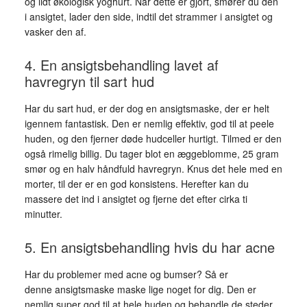
og lidt økologisk yoghurt. Når dette er gjort, smører du den
i ansigtet, lader den side, indtil det strammer i ansigtet og
vasker den af.
4. En ansigtsbehandling lavet af
havregryn til sart hud
Har du sart hud, er der dog en ansigtsmaske, der er helt
igennem fantastisk. Den er nemlig effektiv, god til at peele
huden, og den fjerner døde hudceller hurtigt. Tilmed er den
også rimelig billig. Du tager blot en æggeblomme, 25 gram
smør og en halv håndfuld havregryn. Knus det hele med en
morter, til der er en god konsistens. Herefter kan du
massere det ind i ansigtet og fjerne det efter cirka ti
minutter.
5. En ansigtsbehandling hvis du har acne
Har du problemer med acne og bumser? Så er
denne ansigtsmaske maske lige noget for dig. Den er
nemlig super god til at hele huden og behandle de steder,