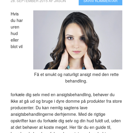
28. SEPTEMBER 2015
AF
JASON
SKRIV KOMMENTAR
Hvis
du har
uren
hud
eller
blot vil
Få et smukt og naturligt ansigt med den rette
behandling.
forkæle dig selv med en ansigtsbehandling, behøver du
ikke at gå ud og bruge i dyre domme på produkter fra store
producenter. Du kan nemlig sagtens lave
ansigtsbehandlingerne derhjemme. Med de rigtige
opskrifter kan du forkæle dig selv og din hud fuldt ud, uden
at det behøver at koste meget. Her får du en guide til,