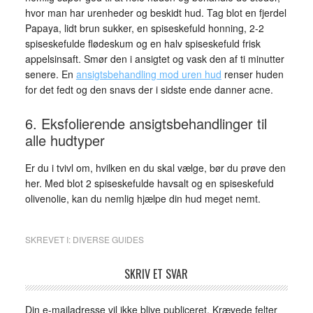
hvor man har urenheder og beskidt hud. Tag blot en fjerdel
Papaya, lidt brun sukker, en spiseskefuld honning, 2-2
spiseskefulde flødeskum og en halv spiseskefuld frisk
appelsinsaft. Smør den i ansigtet og vask den af ti minutter
senere. En
ansigtsbehandling mod uren hud
renser huden
for det fedt og den snavs der i sidste ende danner acne.
6. Eksfolierende ansigtsbehandlinger til
alle hudtyper
Er du i tvivl om, hvilken en du skal vælge, bør du prøve den
her. Med blot 2 spiseskefulde havsalt og en spiseskefuld
olivenolie, kan du nemlig hjælpe din hud meget nemt.
SKREVET I:
DIVERSE GUIDES
SKRIV ET SVAR
Din e-mailadresse vil ikke blive publiceret.
Krævede felter