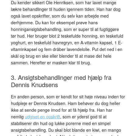
Du kender sikkert Ole Henriksen, som har lavet mange
lækre behandlinger til huden igennem tiden. Han har dog
også lavet opskrifter, som du selv kan arbejde med
derhjemme. Du kan for eksempel prøve hans
honningansigtsbehandling, som er super til at fugtiggøre
tør hud. Her bruger blot 2 teskefulde honning, en teskefuld
yoghurt, en teskefuld havregryn, en A-vitamin kapsel, 1 E-
vitaminkapsel og fem dråber lavendelolie. Put det ned i en
skål og brug en ske eller blender til at mase det hele
sammen. Herefter er masken klar til brug.
3. Ansigtsbehandlinger med hjælp fra
Dennis Knudsens
En anden person, som er kendt for sit høje niveau inden for
hudpleje er Dennis Knudsen. Ham behøver du dog heller
ikke at sende penge imod for at få hjælp fra. Han har
nemlig
udgivet en opskrift
, som er yderst god til at
stabiliserer din hud og lukke porerne med en simpel
ansigtsbehandling. Du skal blot blande en kiwi, en mango