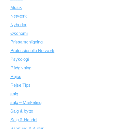
Musik
Netværk
Nyheder
Økonomi
Prissamenligning
Professionelle Netværk
Psykologi
Rådgivning
Rejse
Rejse Tips
salg
salg – Marketing
Salg & bytte
Salg & Handel
Samfund & Kultur