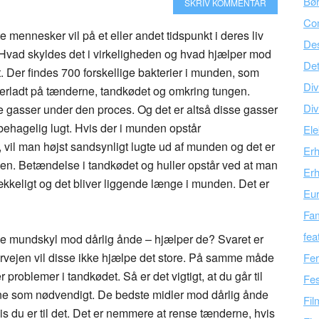
Bør
SKRIV KOMMENTAR
Co
mennesker vil på et eller andet tidspunkt i deres liv
Des
Hvad skyldes det i virkeligheden og hvad hjælper mod
Det
. Der findes 700 forskellige bakterier i munden, som
Div
terladt på tænderne, tandkødet og omkring tungen.
Div
gle gasser under den proces. Og det er altså disse gasser
behagelig lugt. Hvis der i munden opstår
Ele
 vil man højst sandsynligt lugte ud af munden og det er
Er
den. Betændelse i tandkødet og huller opstår ved at man
Erh
rækkeligt og det bliver liggende længe i munden. Det er
Eu
Fam
fea
ge mundskyl mod dårlig ånde – hjælper de? Svaret er
orvejen vil disse ikke hjælpe det store. På samme måde
Fer
 problemer i tandkødet. Så er det vigtigt, at du går til
Fes
rne som nødvendigt. De bedste midler mod dårlig ånde
Fil
is du er til det. Det er nemmere at rense tænderne, hvis