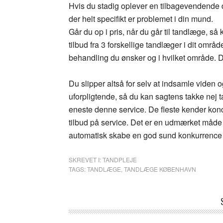
Hvis du stadig oplever en tilbagevendende 
der helt specifikt er problemet i din mund.
Går du op i pris, når du går til tandlæge, 
tilbud fra 3 forskellige tandlæger i dit områ
behandling du ønsker og i hvilket område. Du 
Du slipper altså for selv at indsamle viden o
uforpligtende, så du kan sagtens takke nej tak
eneste denne service. De fleste kender konc
tilbud på service. Det er en udmærket måde 
automatisk skabe en god sund konkurrence 
SKREVET I:
TANDPLEJE
TAGS:
TANDLÆGE
,
TANDLÆGE KØBENHAVN