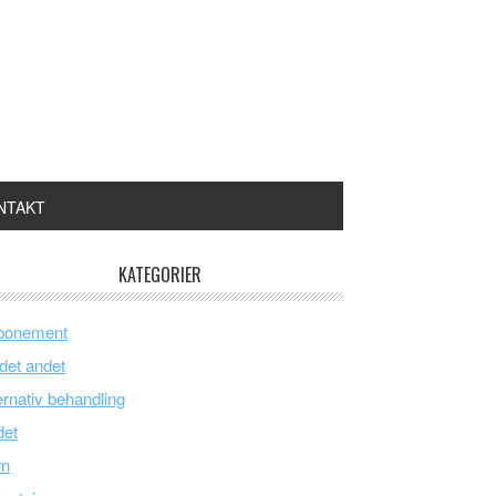
NTAKT
KATEGORIER
bonement
 det andet
ernativ behandling
det
rn