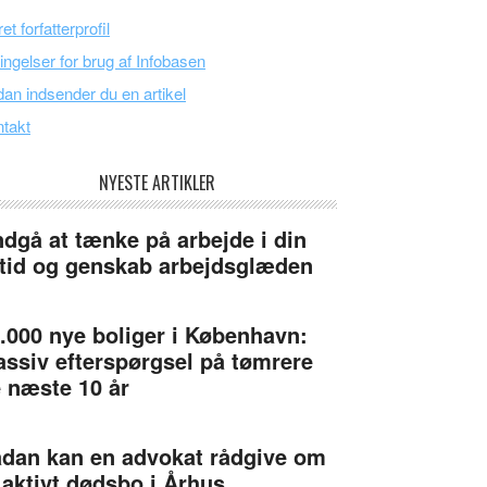
et forfatterprofil
ingelser for brug af Infobasen
an indsender du en artikel
takt
NYESTE ARTIKLER
dgå at tænke på arbejde i din
itid og genskab arbejdsglæden
.000 nye boliger i København:
ssiv efterspørgsel på tømrere
 næste 10 år
dan kan en advokat rådgive om
 aktivt dødsbo i Århus