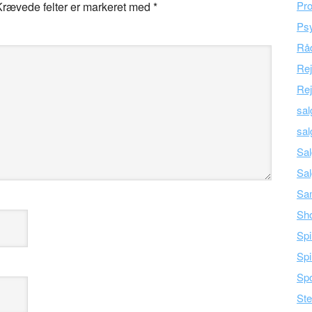
Pro
Krævede felter er markeret med
*
Psy
Råd
Re
Rej
sal
sal
Sal
Sal
Sam
Sh
Spi
Spi
Spo
Ste