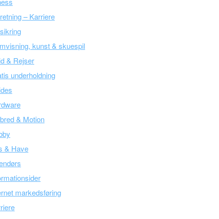
ness
retning – Karriere
sikring
mvisning, kunst & skuespil
tid & Rejser
tis underholdning
ides
rdware
bred & Motion
bby
s & Have
endørs
ormationsider
ernet markedsføring
riere