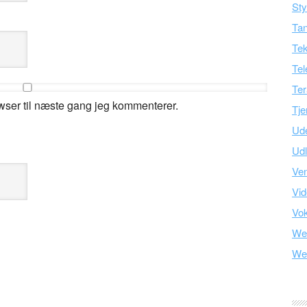
Sty
Tan
Tek
Tel
Ter
wser til næste gang jeg kommenterer.
Tje
Ud
Ud
Ve
Vid
Vo
We
We