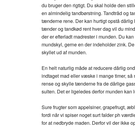
du bruger den rigtigt. Du skal holde den sti
en almindelig tandbørstning. Tandtråd og 
tænderne rene. Der kan hurtigt opstå dårlig 
tænder og tandkød rent hver dag vil du mind
der er efterladt madrester i munden. Du ka
mundskyl, gerne en der indeholder zink. De lu
skyllet ud af munden.
En helt naturlig måde at reducere dårlig ond
indtaget mad eller væske i mange timer, så n
rense og skylle tænderne fra de dårlige gass
sulten. Det er ligeledes derfor munden kan 
Sure frugter som appelsiner, grapefrugt, æble
fordi når vi spiser noget surt falder ph væ
for at nedbryde maden. Derfor vil der ikke 