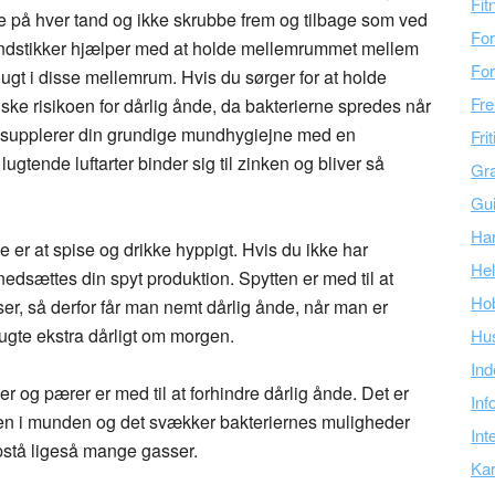
Fit
lle på hver tand og ikke skrubbe frem og tilbage som ved
For
tandstikker hjælper med at holde mellemrummet mellem
For
lugt i disse mellemrum. Hvis du sørger for at holde
Fre
ske risikoen for dårlig ånde, da bakterierne spredes når
n supplerer din grundige mundhygiejne med en
Fri
gtende luftarter binder sig til zinken og bliver så
Gra
Gu
Ha
e er at spise og drikke hyppigt. Hvis du ikke har
Hel
edsættes din spyt produktion. Spytten er med til at
Ho
er, så derfor får man nemt dårlig ånde, når man er
lugte ekstra dårligt om morgen.
Hu
Ind
r og pærer er med til at forhindre dårlig ånde. Det er
Inf
rdien i munden og det svækker bakteriernes muligheder
Int
opstå ligeså mange gasser.
Kar