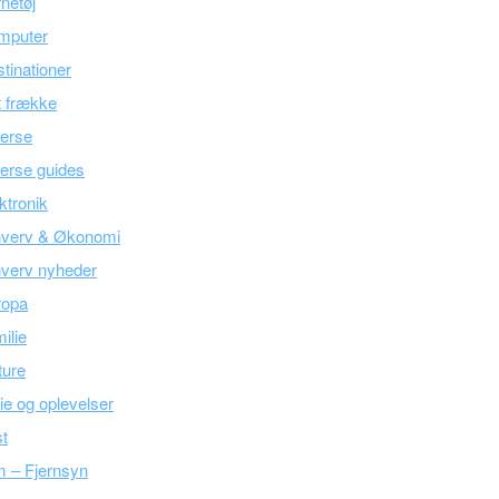
netøj
mputer
tinationer
 frække
erse
erse guides
ktronik
hverv & Økonomi
verv nyheder
ropa
ilie
ture
ie og oplevelser
t
m – Fjernsyn