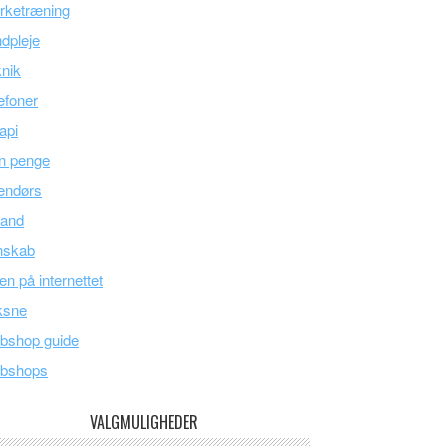
rketræning
dpleje
nik
efoner
api
n penge
endørs
land
nskab
en på internettet
ksne
bshop guide
bshops
VALGMULIGHEDER