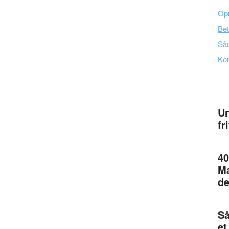
Opr
Bet
Såd
Kon
Un
fr
40
Ma
de
Så
et