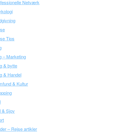
fessionelle Netværk
kologi
givning
jse
se Tips
g
g – Marketing
g & bytte
g & Handel
fund & Kultur
opping
l
l & Sjov
rt
der – Rejse artikler