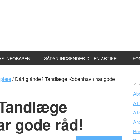
AF INFOBASEN
SÅDAN INDSENDER DU EN ARTIKEL
KO
pleje
/
Dårlig ånde? Tandlæge København har gode
Ab
 Tandlæge
Alt
Alt
r gode råd!
An
Bø