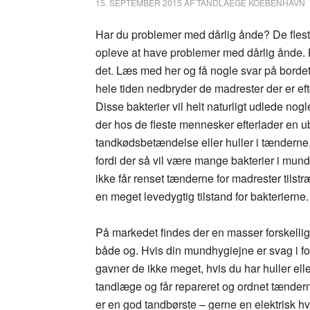
15. SEPTEMBER 2015
AF
TANDLAEGE KOEBENHAVN
Har du problemer med dårlig ånde? De fleste 
opleve at have problemer med dårlig ånde. 
det. Læs med her og få nogle svar på bordet
hele tiden nedbryder de madrester der er ef
Disse bakterier vil helt naturligt udlede no
der hos de fleste mennesker efterlader en u
tandkødsbetændelse eller huller i tænderne,
fordi der så vil være mange bakterier i mun
ikke får renset tænderne for madrester tilst
en meget levedygtig tilstand for bakterierne.
På markedet findes der en masser forskelli
både og. Hvis din mundhygiejne er svag i f
gavner de ikke meget, hvis du har huller eller
tandlæge og får repareret og ordnet tænde
er en god tandbørste – gerne en elektrisk hv