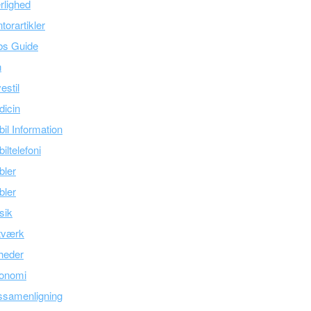
lighed
torartikler
bs Guide
n
estil
icin
il Information
iltelefoni
bler
bler
sik
tværk
heder
onomi
ssamenligning