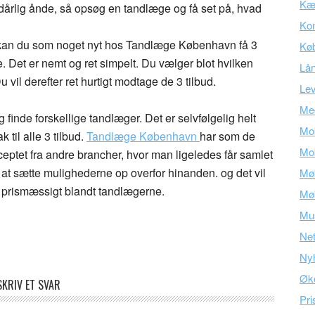
Kær
dårlig ånde, så opsøg en tandlæge og få set på, hvad
Kon
så kan du som noget nyt hos Tandlæge København få 3
Kø
de. Det er nemt og ret simpelt. Du vælger blot hvilken
Lå
vil derefter ret hurtigt modtage de 3 tilbud.
Lev
Med
g finde forskellige tandlæger. Det er selvfølgelig helt
Mob
 til alle 3 tilbud.
Tandlæge København
har som de
Mob
eptet fra andre brancher, hvor man ligeledes får samlet
at sætte mulighederne op overfor hinanden. og det vil
Mø
prismæssigt blandt tandlægerne.
Mø
Mu
Ne
Ny
Øk
SKRIV ET SVAR
Pri