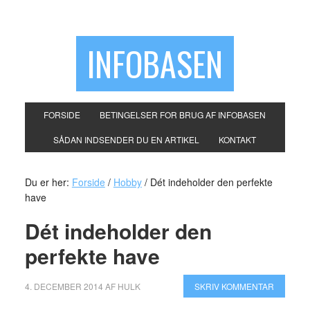
INFOBASEN
FORSIDE
BETINGELSER FOR BRUG AF INFOBASEN
SÅDAN INDSENDER DU EN ARTIKEL
KONTAKT
Du er her:
Forside
/
Hobby
/
Dét indeholder den perfekte
have
Dét indeholder den
perfekte have
4. DECEMBER 2014
AF
HULK
SKRIV KOMMENTAR