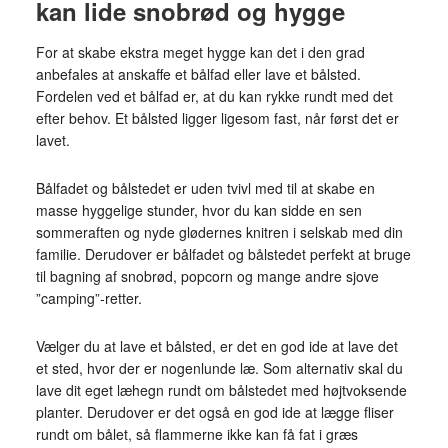
kan lide snobrød og hygge
For at skabe ekstra meget hygge kan det i den grad
anbefales at anskaffe et bålfad eller lave et bålsted.
Fordelen ved et bålfad er, at du kan rykke rundt med det
efter behov. Et bålsted ligger ligesom fast, når først det er
lavet.
Bålfadet og bålstedet er uden tvivl med til at skabe en
masse hyggelige stunder, hvor du kan sidde en sen
sommeraften og nyde glødernes knitren i selskab med din
familie. Derudover er bålfadet og bålstedet perfekt at bruge
til bagning af snobrød, popcorn og mange andre sjove
”camping”-retter.
Vælger du at lave et bålsted, er det en god ide at lave det
et sted, hvor der er nogenlunde læ. Som alternativ skal du
lave dit eget læhegn rundt om bålstedet med højtvoksende
planter. Derudover er det også en god ide at lægge fliser
rundt om bålet, så flammerne ikke kan få fat i græs