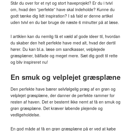
Står du over for et nyt og stort haveprojekt? Er du i tvivl
om, hvad den ”perfekte” have skal indeholde? Kunne du
godt tænke dig lidt inspiration? I så fald er denne artikel
uden tvivl en du bør bruge de næste 6 minutter på at læse.
I artiklen kan du nemlig få et væld af gode ideer til, hvordan
du skaber den helt perfekte have med alt, hvad der dertil
hører. Du kan bl.a. læse om sandkasser, velplejede
græsplæner, bålfade og meget mere. Sæt dig godt til rette
og bliv inspireret nu!
En smuk og velplejet græsplæne
Den perfekte have bærer selvfølgelig præg af en grøn og
velplejet græsplæne, der danner de perfekte rammer for
resten af haven. Det er bestemt ikke nemt at få en smuk og
grøn græsplæne. Det kræver løbende plejende og
vedligeholdelse.
En god måde at få en grøn græsplæne på er ved at købe