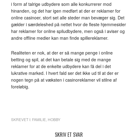
i form af talrige udbydere som alle konkurrerer mod
hinanden, og det har igen medført at der er reklamer for
online casinoer, stort set alle steder man bevæger sig. Det
gælder i særdeleshed på nettet hvor de fleste hjemmesider
har reklamer for online spiludbydere, men også i aviser og
andre offline medier kan man finde spillereklamer.
Realiteten er nok, at der er så mange penge i online
betting og spil, at det kan betale sig med de mange
reklamer for at de enkelte udbydere kan få del i det
lukrative marked. I hvert fald ser det ikke ud til at der er
nogen tegn på at væksten i casinoreklamer vil stilne af
foreløbig.
SKREVET I:
FAMILIE
,
HOBBY
SKRIV ET SVAR