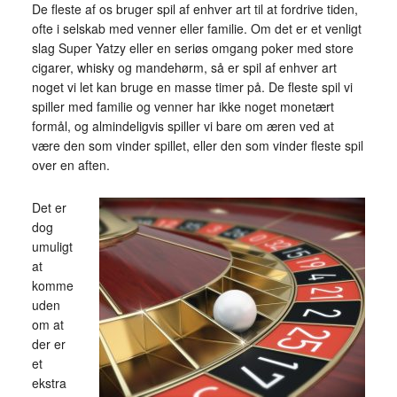
De fleste af os bruger spil af enhver art til at fordrive tiden,
ofte i selskab med venner eller familie. Om det er et venligt
slag Super Yatzy eller en seriøs omgang poker med store
cigarer, whisky og mandehørm, så er spil af enhver art
noget vi let kan bruge en masse timer på. De fleste spil vi
spiller med familie og venner har ikke noget monetært
formål, og almindeligvis spiller vi bare om æren ved at
være den som vinder spillet, eller den som vinder fleste spil
over en aften.
Det er
dog
umuligt
at
komme
uden
om at
der er
et
ekstra