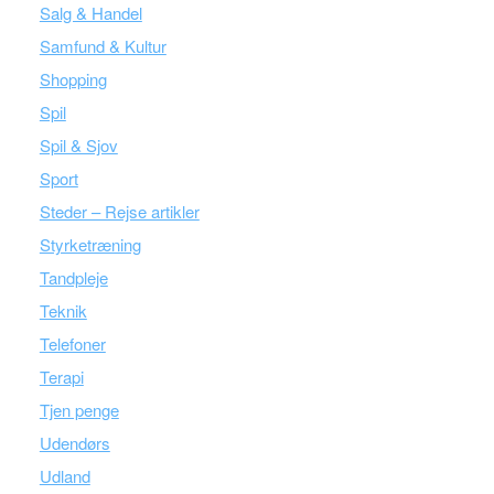
Salg & Handel
Samfund & Kultur
Shopping
Spil
Spil & Sjov
Sport
Steder – Rejse artikler
Styrketræning
Tandpleje
Teknik
Telefoner
Terapi
Tjen penge
Udendørs
Udland