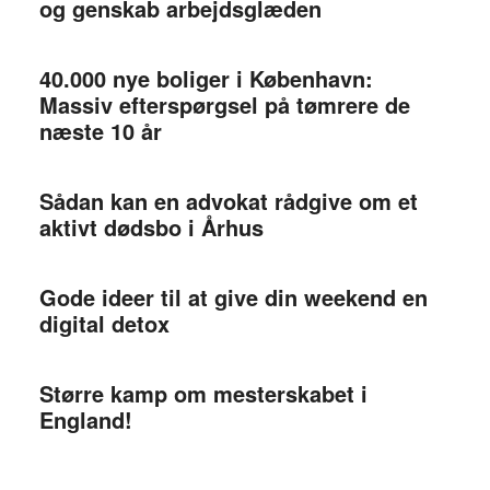
og genskab arbejdsglæden
40.000 nye boliger i København:
Massiv efterspørgsel på tømrere de
næste 10 år
Sådan kan en advokat rådgive om et
aktivt dødsbo i Århus
Gode ideer til at give din weekend en
digital detox
Større kamp om mesterskabet i
England!