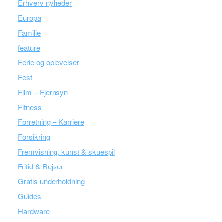
Erhverv nyheder
Europa
Familie
feature
Ferie og oplevelser
Fest
Film – Fjernsyn
Fitness
Forretning – Karriere
Forsikring
Fremvisning, kunst & skuespil
Fritid & Rejser
Gratis underholdning
Guides
Hardware