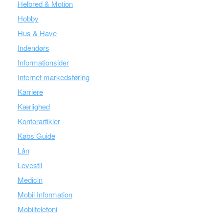
Helbred & Motion
Hobby
Hus & Have
Indendørs
Informationsider
Internet markedsføring
Karriere
Kærlighed
Kontorartikler
Købs Guide
Lån
Levestil
Medicin
Mobil Information
Mobiltelefoni