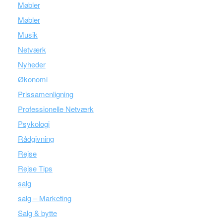
Møbler
Møbler
Musik
Netværk
Nyheder
Økonomi
Prissamenligning
Professionelle Netværk
Psykologi
Rådgivning
Rejse
Rejse Tips
salg
salg – Marketing
Salg & bytte