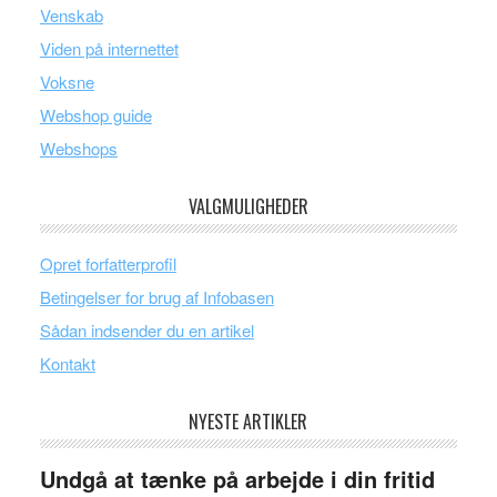
Venskab
Viden på internettet
Voksne
Webshop guide
Webshops
VALGMULIGHEDER
Opret forfatterprofil
Betingelser for brug af Infobasen
Sådan indsender du en artikel
Kontakt
NYESTE ARTIKLER
Undgå at tænke på arbejde i din fritid