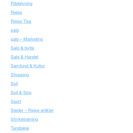
Rådgivning
Rejse
Rejse Tips
salg
salg – Marketing
Salg & bytte
Salg & Handel
Samfund & Kultur
Shopping
Spil
Spil & Sjov
Sport
Steder – Rejse artikler
Styrketræning
Tandpleje