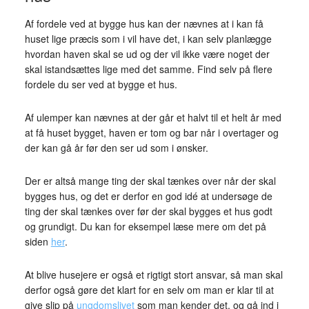
Af fordele ved at bygge hus kan der nævnes at i kan få
huset lige præcis som i vil have det, i kan selv planlægge
hvordan haven skal se ud og der vil ikke være noget der
skal istandsættes lige med det samme. Find selv på flere
fordele du ser ved at bygge et hus.
Af ulemper kan nævnes at der går et halvt til et helt år med
at få huset bygget, haven er tom og bar når i overtager og
der kan gå år før den ser ud som i ønsker.
Der er altså mange ting der skal tænkes over når der skal
bygges hus, og det er derfor en god idé at undersøge de
ting der skal tænkes over før der skal bygges et hus godt
og grundigt. Du kan for eksempel læse mere om det på
siden
her
.
At blive husejere er også et rigtigt stort ansvar, så man skal
derfor også gøre det klart for en selv om man er klar til at
give slip på
ungdomslivet
som man kender det, og gå ind i