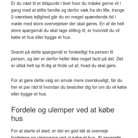
Er du nået til et tidspunkt i livet hvor du måske gerne vil i
gang med at stifte familie og derfor væk fra din lille, trange
2-værelses lejlighed går du en meget spændende tid i
møde med store overvejelser der skal gøres. En af de helt
store spørgsmål du skal tage stilling til, er hvorvidt du vil
købe et hus eller bygge et hus.
Svaret på dette spørgsmål er forskelligt fra person til
person, og der er derfor heller ikke noget facit på det. Det
er altså helt op til dig at finde ud af, hvad du skal gøre.
For at gøre dette valg en smule mere overskueligt, får du
her et par råd til hvordan du beslutter dig for om du vil købe
eller bygge et hus.
Fordele og ulemper ved at købe
hus
For at starte et sted, er det en god idé at overveje
fordelene og ulemperne ved at købe et hus. Af generelle