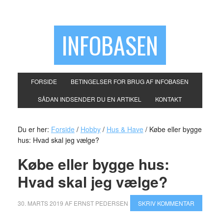
INFOBASEN
FORSIDE
BETINGELSER FOR BRUG AF INFOBASEN
SÅDAN INDSENDER DU EN ARTIKEL
KONTAKT
Du er her:
Forside
/
Hobby
/
Hus & Have
/
Købe eller bygge
hus: Hvad skal jeg vælge?
Købe eller bygge hus:
Hvad skal jeg vælge?
30. MARTS 2019
AF
ERNST PEDERSEN
SKRIV KOMMENTAR