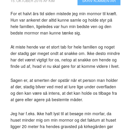
15. OKTOBER 2016
AF
KIM
SKRIV KOMMENTAR
For et halvt års tid siden mistede jeg min mormor til kræft.
Hun var ankeret der altid kunne samle og holde styr på
hele familien, ligeledes var hun min bedste ven og den
bedste mormor man kunne tænke sig.
At miste hende var et stort tab for hele familien og noget
der stadig gør meget ondt at snakke om. Ikke desto mindre
har det været vigtigt for os, netop at snakke om hende og
finde ud af, hvad vi nu skal gøre for at komme videre i livet.
Sagen er, at smerten der opstår når et person man holder
af dør, stadig bliver ved med at lure lige under overfladen
og den kan være så intens, at det kan holde os tilbage fra
at gøre eller agere på bestemte måder.
Jeg har f.eks. ikke haft lyst til at besøge min morfar, da
huset minder mig om min mormor og det faktum at huset
ligger 20 meter fra hendes gravsted på kirkegården gør