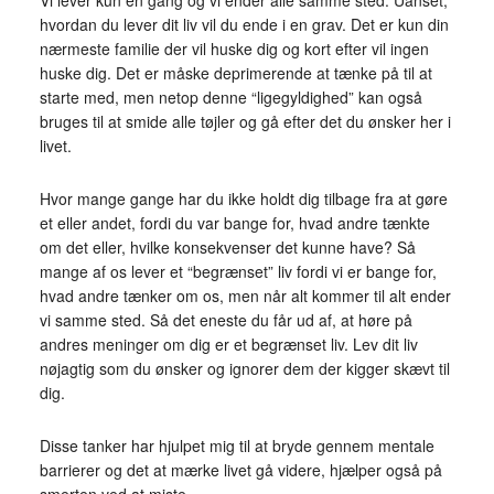
Vi lever kun en gang og vi ender alle samme sted. Uanset,
hvordan du lever dit liv vil du ende i en grav. Det er kun din
nærmeste familie der vil huske dig og kort efter vil ingen
huske dig. Det er måske deprimerende at tænke på til at
starte med, men netop denne “ligegyldighed” kan også
bruges til at smide alle tøjler og gå efter det du ønsker her i
livet.
Hvor mange gange har du ikke holdt dig tilbage fra at gøre
et eller andet, fordi du var bange for, hvad andre tænkte
om det eller, hvilke konsekvenser det kunne have? Så
mange af os lever et “begrænset” liv fordi vi er bange for,
hvad andre tænker om os, men når alt kommer til alt ender
vi samme sted. Så det eneste du får ud af, at høre på
andres meninger om dig er et begrænset liv. Lev dit liv
nøjagtig som du ønsker og ignorer dem der kigger skævt til
dig.
Disse tanker har hjulpet mig til at bryde gennem mentale
barrierer og det at mærke livet gå videre, hjælper også på