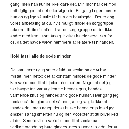
gang, men han kunne ikke klare det. Min mor har derimod
haft rigtig godt af det efterfølgende. En gang i ugen møder
hun op og lige så stille får hun det bearbejdet. Det er dog
vores anbefaling at du, hvis muligt, finder en sorggruppe
relateret til din situation. I vores sørgegruppe er der ikke
andre med kræft som årsag, hvilket havde været rart for
os, da det havde været nemmere at relatere til hinanden.
Hold fast i alle de gode minder
Det kan være rigtig smertefuldt at tænke på de vi har
mistet, men netop det at konstant mindes de gode minder
kan være med til at hjælpe på smerten. Noget af det jeg
var bange for, var at glemme hendes grin, hendes
varmende knus og hendes altid gode humør. Hver gang jeg
tænkte på det gjorde det så ondt, at jeg valgte ikke at
mindes det, men netop det at huske hende er jo hvad jeg
ønsker, så tag smerten nu og her. Accepter at du bliver ked
af det. Senere vil du være i stand til at tænke på
vedkommende og bare glædes jeres stunder i stedet for at