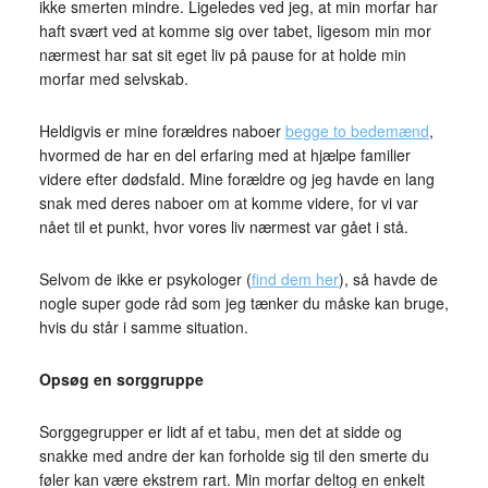
ikke smerten mindre. Ligeledes ved jeg, at min morfar har
haft svært ved at komme sig over tabet, ligesom min mor
nærmest har sat sit eget liv på pause for at holde min
morfar med selvskab.
Heldigvis er mine forældres naboer
begge to bedemænd
,
hvormed de har en del erfaring med at hjælpe familier
videre efter dødsfald. Mine forældre og jeg havde en lang
snak med deres naboer om at komme videre, for vi var
nået til et punkt, hvor vores liv nærmest var gået i stå.
Selvom de ikke er psykologer (
find dem her
), så havde de
nogle super gode råd som jeg tænker du måske kan bruge,
hvis du står i samme situation.
Opsøg en sorggruppe
Sorggegrupper er lidt af et tabu, men det at sidde og
snakke med andre der kan forholde sig til den smerte du
føler kan være ekstrem rart. Min morfar deltog en enkelt