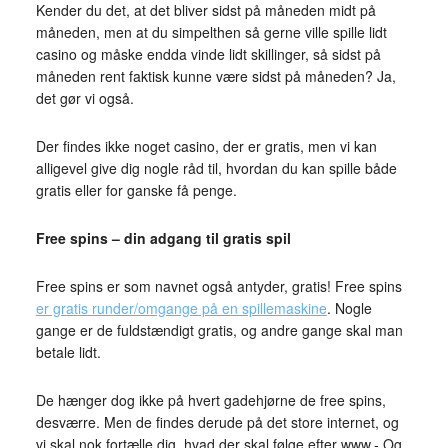
Kender du det, at det bliver sidst på måneden midt på
måneden, men at du simpelthen så gerne ville spille lidt
casino og måske endda vinde lidt skillinger, så sidst på
måneden rent faktisk kunne være sidst på måneden? Ja,
det gør vi også.
Der findes ikke noget casino, der er gratis, men vi kan
alligevel give dig nogle råd til, hvordan du kan spille både
gratis eller for ganske få penge.
Free spins – din adgang til gratis spil
Free spins er som navnet også antyder, gratis! Free spins
er gratis runder/omgange på en spillemaskine
. Nogle
gange er de fuldstændigt gratis, og andre gange skal man
betale lidt.
De hænger dog ikke på hvert gadehjørne de free spins,
desværre. Men de findes derude på det store internet, og
vi skal nok fortælle dig, hvad der skal følge efter www.- Og