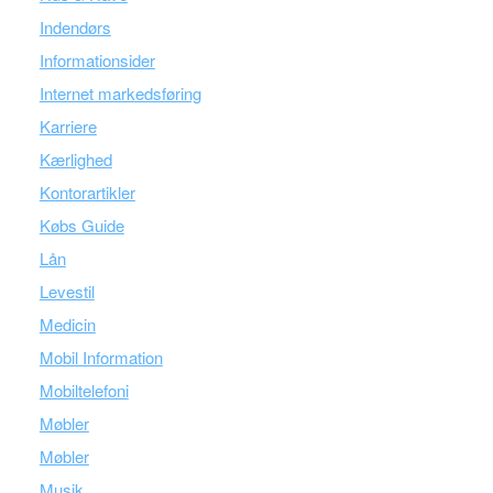
Indendørs
Informationsider
Internet markedsføring
Karriere
Kærlighed
Kontorartikler
Købs Guide
Lån
Levestil
Medicin
Mobil Information
Mobiltelefoni
Møbler
Møbler
Musik