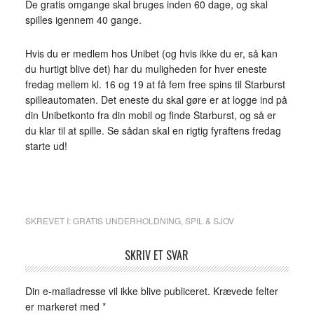
De gratis omgange skal bruges inden 60 dage, og skal
spilles igennem 40 gange.
Hvis du er medlem hos Unibet (og hvis ikke du er, så kan
du hurtigt blive det) har du muligheden for hver eneste
fredag mellem kl. 16 og 19 at få fem free spins til Starburst
spilleautomaten. Det eneste du skal gøre er at logge ind på
din Unibetkonto fra din mobil og finde Starburst, og så er
du klar til at spille. Se sådan skal en rigtig fyraftens fredag
starte ud!
SKREVET I:
GRATIS UNDERHOLDNING
,
SPIL & SJOV
SKRIV ET SVAR
Din e-mailadresse vil ikke blive publiceret.
Krævede felter
er markeret med
*