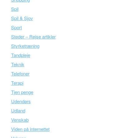
Spil
Spil & Sjov
Sport
Steder – Rejse artikler
Styrketræning
Tandpleje
Teknik
Telefoner
Terapi
Tjen penge
Udendørs
Udland
Venskab
Viden på internettet