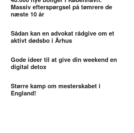
Massiv efterspørgsel på tømrere de
næste 10 år
Sådan kan en advokat rådgive om et
aktivt dødsbo i Århus
Gode ideer til at give din weekend en
digital detox
Større kamp om mesterskabet i
England!