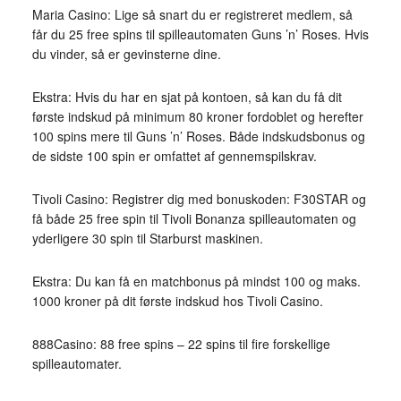
Maria Casino: Lige så snart du er registreret medlem, så
får du 25 free spins til spilleautomaten Guns ’n’ Roses. Hvis
du vinder, så er gevinsterne dine.
Ekstra: Hvis du har en sjat på kontoen, så kan du få dit
første indskud på minimum 80 kroner fordoblet og herefter
100 spins mere til Guns ’n’ Roses. Både indskudsbonus og
de sidste 100 spin er omfattet af gennemspilskrav.
Tivoli Casino: Registrer dig med bonuskoden: F30STAR og
få både 25 free spin til Tivoli Bonanza spilleautomaten og
yderligere 30 spin til Starburst maskinen.
Ekstra: Du kan få en matchbonus på mindst 100 og maks.
1000 kroner på dit første indskud hos Tivoli Casino.
888Casino: 88 free spins – 22 spins til fire forskellige
spilleautomater.