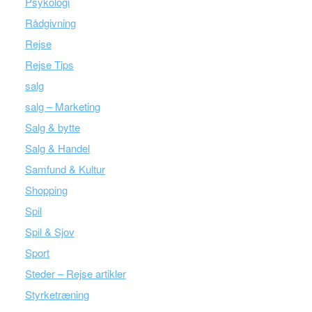
Psykologi
Rådgivning
Rejse
Rejse Tips
salg
salg – Marketing
Salg & bytte
Salg & Handel
Samfund & Kultur
Shopping
Spil
Spil & Sjov
Sport
Steder – Rejse artikler
Styrketræning