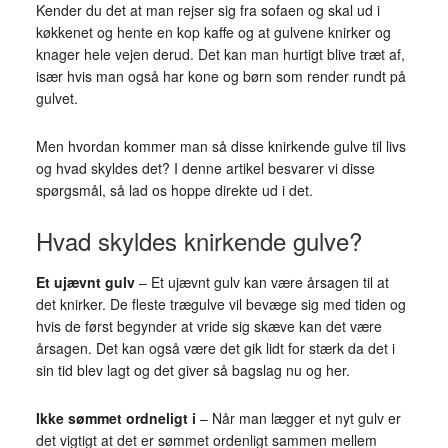
Kender du det at man rejser sig fra sofaen og skal ud i
køkkenet og hente en kop kaffe og at gulvene knirker og
knager hele vejen derud. Det kan man hurtigt blive træt af,
især hvis man også har kone og børn som render rundt på
gulvet.
Men hvordan kommer man så disse knirkende gulve til livs
og hvad skyldes det? I denne artikel besvarer vi disse
spørgsmål, så lad os hoppe direkte ud i det.
Hvad skyldes knirkende gulve?
Et ujævnt gulv
– Et ujævnt gulv kan være årsagen til at
det knirker. De fleste trægulve vil bevæge sig med tiden og
hvis de først begynder at vride sig skæve kan det være
årsagen. Det kan også være det gik lidt for stærk da det i
sin tid blev lagt og det giver så bagslag nu og her.
Ikke sømmet ordneligt i
– Når man lægger et nyt gulv er
det vigtigt at det er sømmet ordenligt sammen mellem