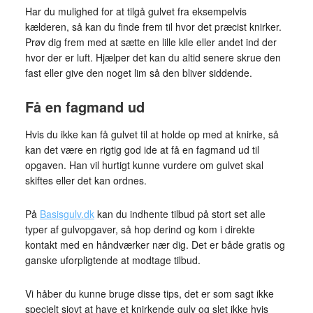
Har du mulighed for at tilgå gulvet fra eksempelvis
kælderen, så kan du finde frem til hvor det præcist knirker.
Prøv dig frem med at sætte en lille kile eller andet ind der
hvor der er luft. Hjælper det kan du altid senere skrue den
fast eller give den noget lim så den bliver siddende.
Få en fagmand ud
Hvis du ikke kan få gulvet til at holde op med at knirke, så
kan det være en rigtig god ide at få en fagmand ud til
opgaven. Han vil hurtigt kunne vurdere om gulvet skal
skiftes eller det kan ordnes.
På
Basisgulv.dk
kan du indhente tilbud på stort set alle
typer af gulvopgaver, så hop derind og kom i direkte
kontakt med en håndværker nær dig. Det er både gratis og
ganske uforpligtende at modtage tilbud.
Vi håber du kunne bruge disse tips, det er som sagt ikke
specielt sjovt at have et knirkende gulv og slet ikke hvis