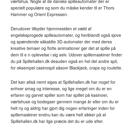
værtshus. Nogle af de danske spilleautomater der er
specielt populære og som du måske kender til er Thors
Hammer og Orient Expressen.
Derudover tilbyder hjemmesiden et væld af
engelsksprogede spilleautomater, og heriblandt også sjove
og spændende såkaldte 3D-automater der med deres
kreative temaer og flotte animationer gør det at spille på
dem til e n oplevelse i sig selv. Udover spillemaskiner finder
du på Spillehallen.dk desuden også en hel del andre spil,
for eksempel casinospil såsom Blackjack, craps og roulette.
Det kan altså nemt siges at Spillehallen.dk har noget for
enhver smag og interesse, og lige meget om du er en
erfaren og garvet spiller som har spillet på kasinoer,
værtshuse og bodegaer gennem mange år eller om du er
helt ny og aldrig har gjort dig nogen erfaringer inden for
spillemaskiner endnu kan du være helt sikker på at
Spillehallen.dk har lige præcis det du er ude efter.