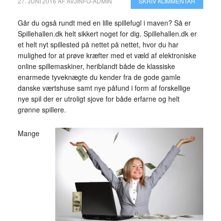
27. JUNI 2016
AF
AVJINFO-ADMIN
SKRIV KOMMENTAR
Går du også rundt med en lille spillefugl i maven? Så er
Spillehallen.dk helt sikkert noget for dig. Spillehallen.dk er
et helt nyt spillested på nettet på nettet, hvor du har
mulighed for at prøve kræfter med et væld af elektroniske
online spillemaskiner, heriblandt både de klassiske
enarmede tyveknægte du kender fra de gode gamle
danske værtshuse samt nye påfund i form af forskellige
nye spil der er utroligt sjove for både erfarne og helt
grønne spillere.
Mange