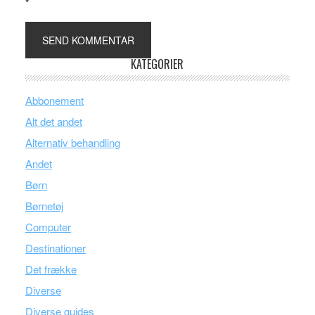
*
KATEGORIER
Abbonement
Alt det andet
Alternativ behandling
Andet
Børn
Børnetøj
Computer
Destinationer
Det frække
Diverse
Diverse guides