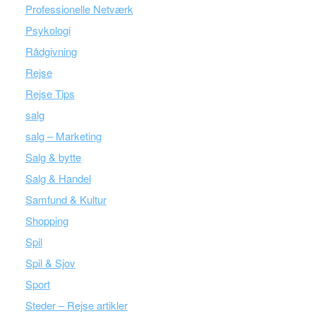
Professionelle Netværk
Psykologi
Rådgivning
Rejse
Rejse Tips
salg
salg – Marketing
Salg & bytte
Salg & Handel
Samfund & Kultur
Shopping
Spil
Spil & Sjov
Sport
Steder – Rejse artikler