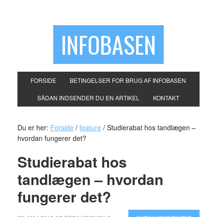
INFOBASEN
FORSIDE
BETINGELSER FOR BRUG AF INFOBASEN
SÅDAN INDSENDER DU EN ARTIKEL
KONTAKT
Du er her:
Forside
/
feature
/
Studierabat hos tandlægen –
hvordan fungerer det?
Studierabat hos
tandlægen – hvordan
fungerer det?