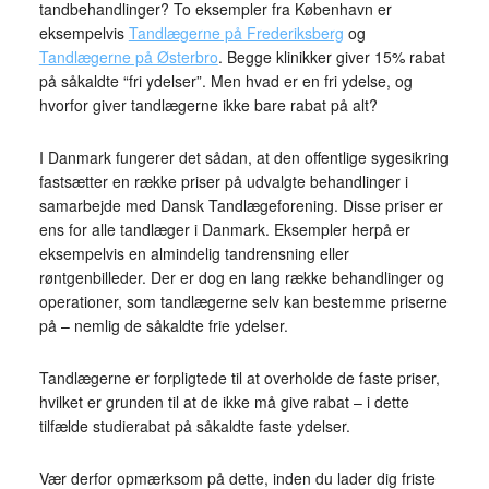
tandbehandlinger? To eksempler fra København er
eksempelvis
Tandlægerne på Frederiksberg
og
Tandlægerne på Østerbro
. Begge klinikker giver 15% rabat
på såkaldte “fri ydelser”. Men hvad er en fri ydelse, og
hvorfor giver tandlægerne ikke bare rabat på alt?
I Danmark fungerer det sådan, at den offentlige sygesikring
fastsætter en række priser på udvalgte behandlinger i
samarbejde med Dansk Tandlægeforening. Disse priser er
ens for alle tandlæger i Danmark. Eksempler herpå er
eksempelvis en almindelig tandrensning eller
røntgenbilleder. Der er dog en lang række behandlinger og
operationer, som tandlægerne selv kan bestemme priserne
på – nemlig de såkaldte frie ydelser.
Tandlægerne er forpligtede til at overholde de faste priser,
hvilket er grunden til at de ikke må give rabat – i dette
tilfælde studierabat på såkaldte faste ydelser.
Vær derfor opmærksom på dette, inden du lader dig friste