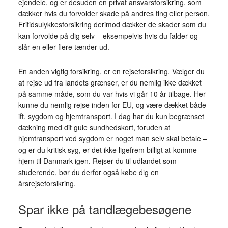
ejendele, og er desuden en privat ansvarsforsikring, som
dækker hvis du forvolder skade på andres ting eller person.
Fritidsulykkesforsikring derimod dækker de skader som du
kan forvolde på dig selv – eksempelvis hvis du falder og
slår en eller flere tænder ud.
En anden vigtig forsikring, er en rejseforsikring. Vælger du
at rejse ud fra landets grænser, er du nemlig ikke dækket
på samme måde, som du var hvis vi går 10 år tilbage. Her
kunne du nemlig rejse inden for EU, og være dækket både
ift. sygdom og hjemtransport. I dag har du kun begrænset
dækning med dit gule sundhedskort, foruden at
hjemtransport ved sygdom er noget man selv skal betale –
og er du kritisk syg, er det ikke ligefrem billigt at komme
hjem til Danmark igen. Rejser du til udlandet som
studerende, bør du derfor også købe dig en
årsrejseforsikring.
Spar ikke på tandlægebesøgene