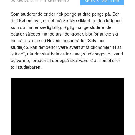
25. MAJ 2018
AF
REDAKTIONEN 2
SKRIV KOMMENTAR
Som studerende er der nok penge at dine penge på. Bor
du i København, er det måske ikke sikkert, at den lejlighed
som du har, er særlig billig. Rigtig mange studerende
betaler således mange tusinde kroner, blot for at leje sig
ind på et værelse i Hovedstadsområdet. Selv med
studiejob, kan det derfor være svært at få økonomien til at
“gå op”, når der skal betales for mad, studiebøger, el, vand
og varme, foruden at der også skal være råd til en øl eller
to i studiebaren.