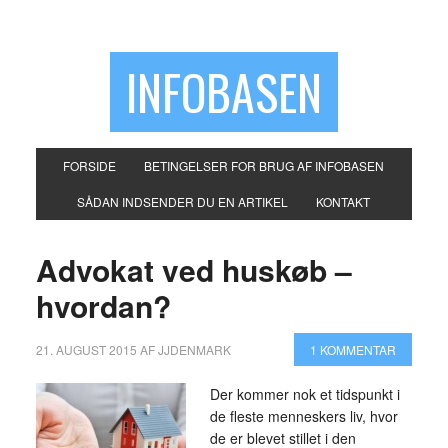
INFOBASEN
FORSIDE
BETINGELSER FOR BRUG AF INFOBASEN
SÅDAN INDSENDER DU EN ARTIKEL
KONTAKT
Advokat ved huskøb –
hvordan?
21. AUGUST 2015
AF
JJDENMARK
1 KOMMENTAR
Der kommer nok et tidspunkt i
de fleste menneskers liv, hvor
de er blevet stillet i den