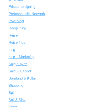
Prissamenligning
Professionelle Netværk
Psykologi
Rådgivning
Rejse
Rejse Tips
salg
salg – Marketing
Salg & bytte
Salg & Handel
Samfund & Kultur
Shopping
Spil
Spil & Sjov
Sport