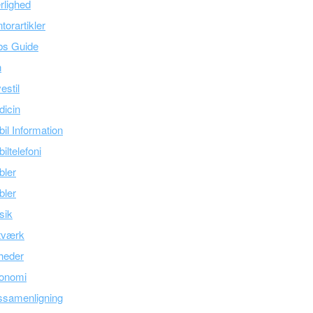
lighed
torartikler
bs Guide
n
estil
icin
il Information
iltelefoni
bler
bler
sik
tværk
heder
onomi
ssamenligning