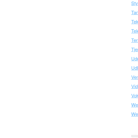
Sty
Tan
Tek
Tel
Ter
Tje
Ud
Ud
Ve
Vid
Vo
We
We