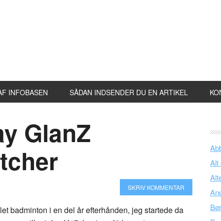
AF INFOBASEN
SÅDAN INDSENDER DU EN ARTIKEL
KO
ay GlanZ
Ab
tcher
Alt
Alt
SKRIV KOMMENTAR
An
Bø
let badminton i en del år efterhånden, jeg startede da