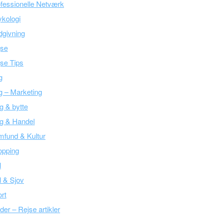
fessionelle Netværk
kologi
givning
jse
se Tips
g
g – Marketing
g & bytte
g & Handel
fund & Kultur
opping
l
l & Sjov
rt
der – Rejse artikler