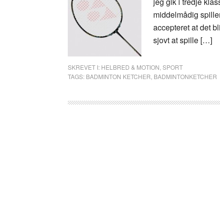
jeg gik i tredje kla
middelmådig spiller
accepteret at det b
sjovt at spille […]
SKREVET I:
HELBRED & MOTION
,
SPORT
TAGS:
BADMINTON KETCHER
,
BADMINTONKETCHER