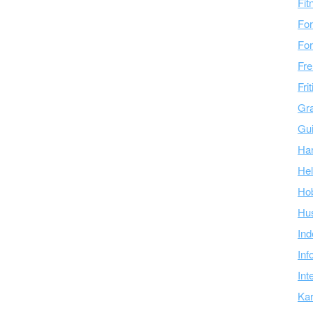
Fit
For
For
Fre
Fri
Gra
Gu
Ha
Hel
Ho
Hu
Ind
Inf
Int
Kar