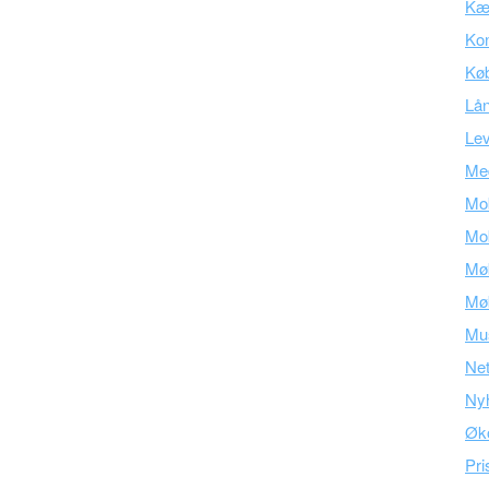
Kær
Kon
Kø
Lå
Lev
Med
Mob
Mob
Mø
Mø
Mu
Ne
Ny
Øk
Pri