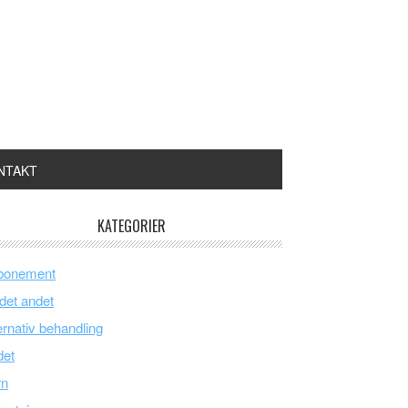
NTAKT
KATEGORIER
bonement
 det andet
ernativ behandling
det
rn