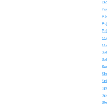
Pro
Psy
Råd
Re
Rej
sal
sal
Sal
Sal
Sam
Sh
Spi
Spi
Spo
Ste