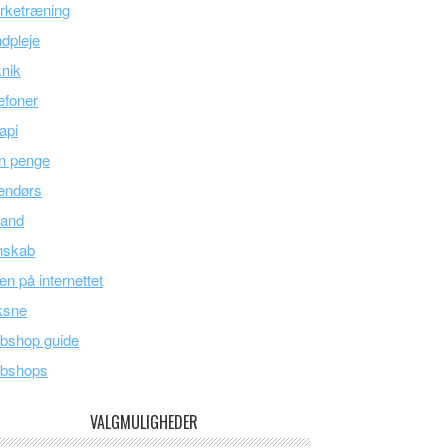
rketræning
dpleje
nik
efoner
api
n penge
endørs
land
nskab
en på internettet
ksne
bshop guide
bshops
VALGMULIGHEDER