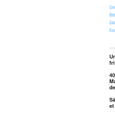
Opr
Bet
Såd
Kon
Un
fr
40
Ma
de
Så
et