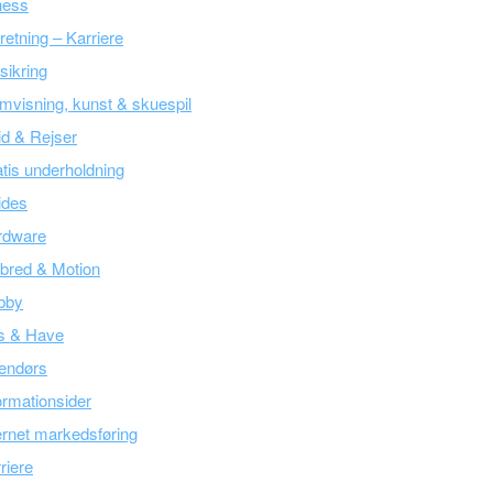
ness
retning – Karriere
sikring
mvisning, kunst & skuespil
tid & Rejser
tis underholdning
ides
rdware
bred & Motion
bby
s & Have
endørs
ormationsider
ernet markedsføring
riere