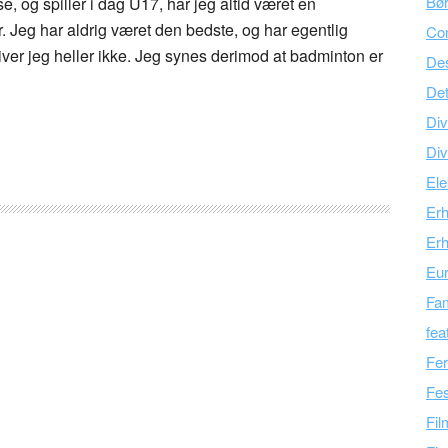
Bør
sse, og spiller i dag U17, har jeg altid været en
. Jeg har aldrig været den bedste, og har egentlig
Co
liver jeg heller ikke. Jeg synes derimod at badminton er
Des
Det
Div
Div
Ele
Er
Erh
Eu
Fam
fea
Fer
Fes
Fil