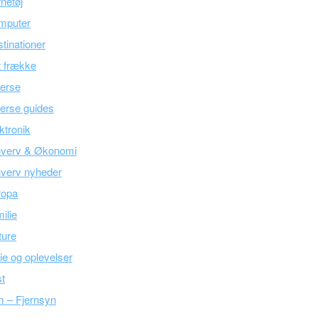
netøj
mputer
tinationer
 frække
erse
erse guides
ktronik
hverv & Økonomi
verv nyheder
ropa
ilie
ture
ie og oplevelser
t
m – Fjernsyn