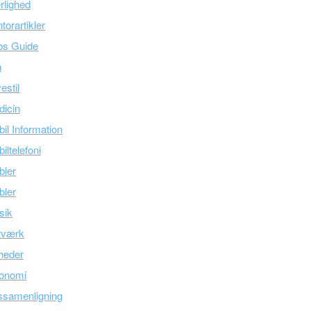
lighed
torartikler
bs Guide
n
estil
icin
il Information
iltelefoni
bler
bler
sik
tværk
heder
onomi
ssamenligning