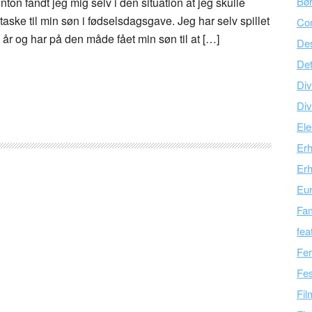
Bør
inton fandt jeg mig selv i den situation at jeg skulle
ske til min søn i fødselsdagsgave. Jeg har selv spillet
Co
år og har på den måde fået min søn til at […]
Des
Det
Div
Div
Ele
Er
Erh
Eu
Fam
fea
Fer
Fes
Fil