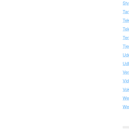
Sty
Tan
Tek
Tel
Ter
Tje
Ud
Ud
Ve
Vid
Vo
We
We