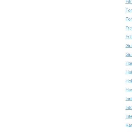
Fit
For
For
Fre
Fri
Gra
Gu
Ha
Hel
Ho
Hu
Ind
Inf
Int
Kar