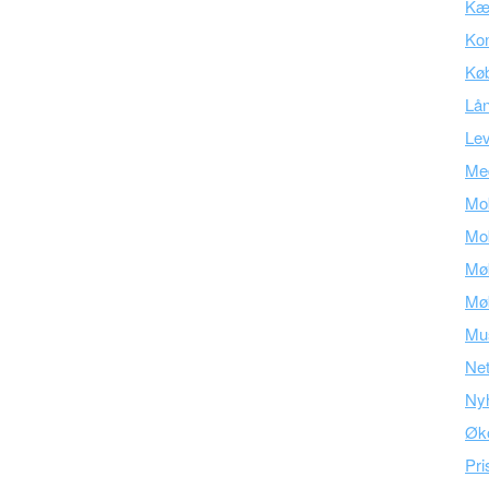
Kær
Kon
Kø
Lå
Lev
Med
Mob
Mob
Mø
Mø
Mu
Ne
Ny
Øk
Pri