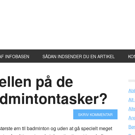
AF INFOBASEN
SÅDAN INDSENDER DU EN ARTIKEL
KO
ellen på de
Ab
admintontasker?
Alt
Alt
SKRIV KOMMENTAR
An
Bø
ørste ørn til badminton og uden at gå specielt meget