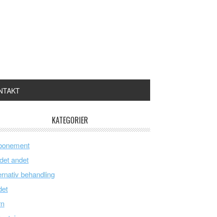
NTAKT
KATEGORIER
bonement
 det andet
ernativ behandling
det
rn