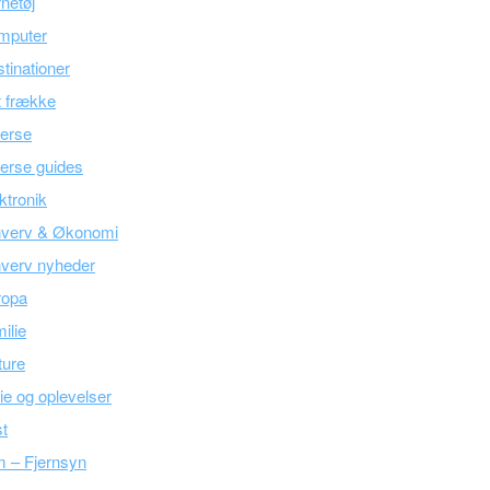
netøj
mputer
tinationer
 frække
erse
erse guides
ktronik
hverv & Økonomi
verv nyheder
ropa
ilie
ture
ie og oplevelser
t
m – Fjernsyn