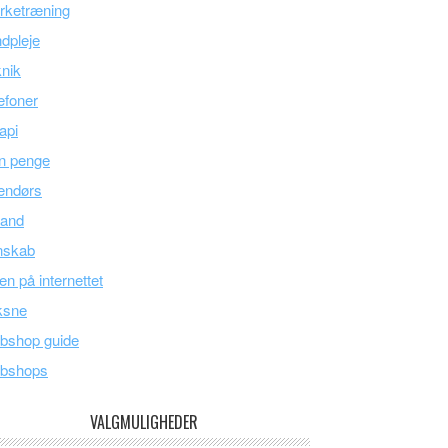
rketræning
dpleje
nik
efoner
api
n penge
endørs
land
nskab
en på internettet
ksne
bshop guide
bshops
VALGMULIGHEDER