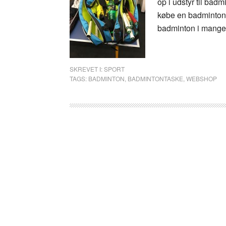
op i udstyr til badm
købe en badmintonta
badminton i mange 
SKREVET I:
SPORT
TAGS:
BADMINTON
,
BADMINTONTASKE
,
WEBSHOP