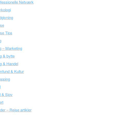
fessionelle Netværk
kologi
givning
jse
se Tips
g
g – Marketing
g & bytte
g & Handel
fund & Kultur
opping
l
l & Sjov
rt
der – Rejse artikler