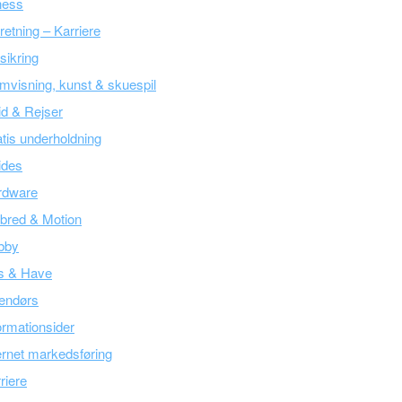
ness
retning – Karriere
sikring
mvisning, kunst & skuespil
tid & Rejser
tis underholdning
ides
rdware
bred & Motion
bby
s & Have
endørs
ormationsider
ernet markedsføring
riere