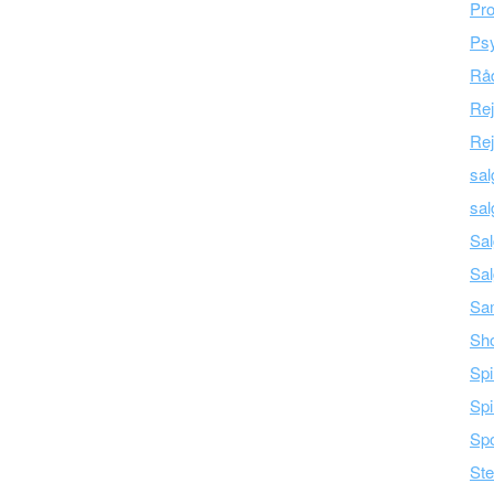
Pro
Psy
Råd
Re
Rej
sal
sal
Sal
Sal
Sam
Sh
Spi
Spi
Spo
Ste