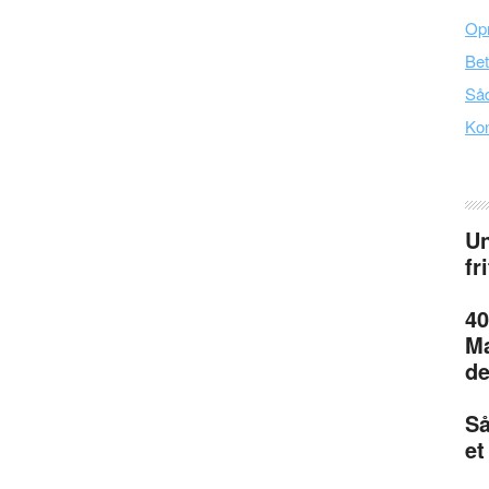
Opr
Bet
Såd
Kon
Un
fr
40
Ma
de
Så
et