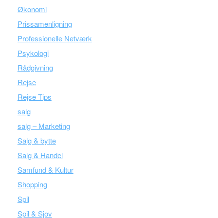
Økonomi
Prissamenligning
Professionelle Netværk
Psykologi
Rådgivning
Rejse
Rejse Tips
salg
salg – Marketing
Salg & bytte
Salg & Handel
Samfund & Kultur
Shopping
Spil
Spil & Sjov