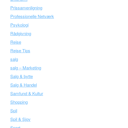
Prissamenligning
Professionelle Netværk
Psykologi
Rådgivning
Rejse
Rejse Tips
salg
salg – Marketing
Salg & bytte
Salg & Handel
Samfund & Kultur
Shopping
Spil
Spil & Sjov
Sport