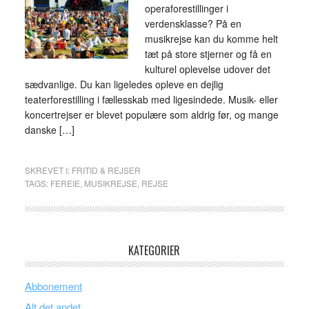
operaforestillinger i
verdensklasse? På en
musikrejse kan du komme helt
tæt på store stjerner og få en
kulturel oplevelse udover det
sædvanlige. Du kan ligeledes opleve en dejlig
teaterforestilling i fællesskab med ligesindede. Musik- eller
koncertrejser er blevet populære som aldrig før, og mange
danske […]
SKREVET I:
FRITID & REJSER
TAGS:
FEREIE
,
MUSIKREJSE
,
REJSE
KATEGORIER
Abbonement
Alt det andet