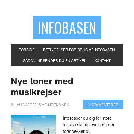
INFOBASEN
FORSIDE
BETINGELSER FOR BRUG AF INFOBASEN
SÅDAN INDSENDER DU EN ARTIKEL
KONTAKT
Nye toner med
musikrejser
21. AUGUST 2015
AF
JJDENMARK
2 KOMMENTARER
Interesser du dig for store
musikalske oplevelser, eller
foretrækker du