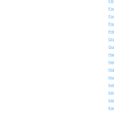
Fit
For
For
Fre
Fri
Gra
Gu
Ha
Hel
Ho
Hu
Ind
Inf
Int
Kar