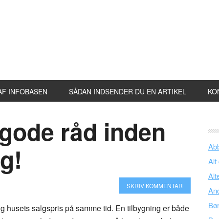
AF INFOBASEN
SÅDAN INDSENDER DU EN ARTIKEL
KO
 gode råd inden
Ab
g!
Alt
Alt
SKRIV KOMMENTAR
An
Bø
g husets salgspris på samme tid. En tilbygning er både