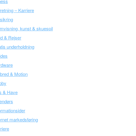
ness
retning – Karriere
sikring
mvisning, kunst & skuespil
tid & Rejser
tis underholdning
ides
rdware
bred & Motion
bby
s & Have
endørs
ormationsider
ernet markedsføring
riere