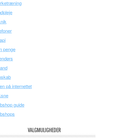
rketræning
dpleje
nik
efoner
api
n penge
endørs
land
nskab
en på internettet
ksne
bshop guide
bshops
VALGMULIGHEDER