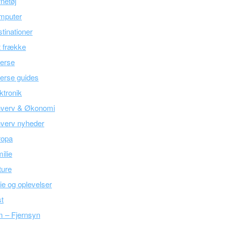
netøj
mputer
tinationer
 frække
erse
erse guides
ktronik
hverv & Økonomi
verv nyheder
ropa
ilie
ture
ie og oplevelser
t
m – Fjernsyn