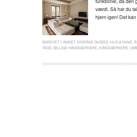
funktionel, da den
værdi. Så har du t
hjem igen! Det kan 
SKREVET I:
ANDET
,
DIVERSE GUIDES
,
HUS & HAVE
,
R
TAGS:
BILLIGE HÅNDVÆRKERE
,
HÅNDVÆRKERE
,
OM