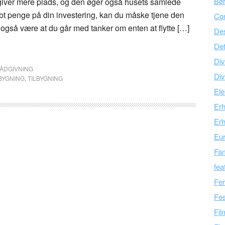
Bør
 giver mere plads, og den øger også husets samlede
abt penge på din investering, kan du måske tjene den
Co
også være at du går med tanker om enten at flytte […]
Des
Det
Div
ÅDGIVNING
Div
BYGNING
,
TILBYGNING
Ele
Er
Erh
Eu
Fam
fea
Fer
Fes
Fil