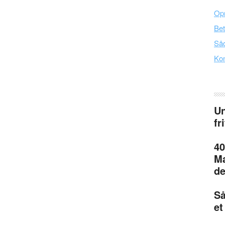
Opr
Bet
Såd
Kon
Un
fr
40
Ma
de
Så
et