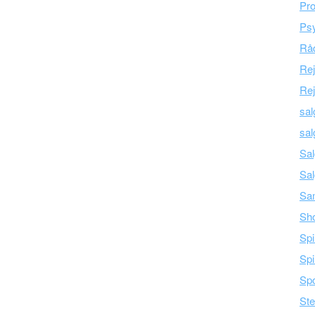
Pro
Psy
Råd
Re
Rej
sal
sal
Sal
Sal
Sam
Sh
Spi
Spi
Spo
Ste