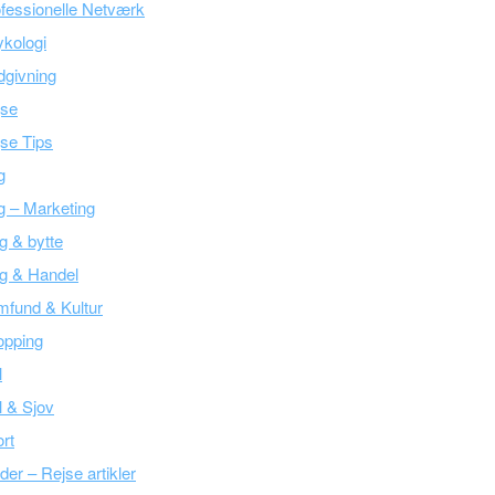
fessionelle Netværk
kologi
givning
jse
se Tips
g
g – Marketing
g & bytte
g & Handel
fund & Kultur
opping
l
l & Sjov
rt
der – Rejse artikler