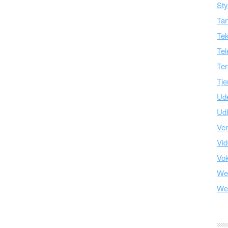
Sty
Tan
Tek
Tel
Ter
Tje
Ud
Ud
Ve
Vid
Vo
We
We