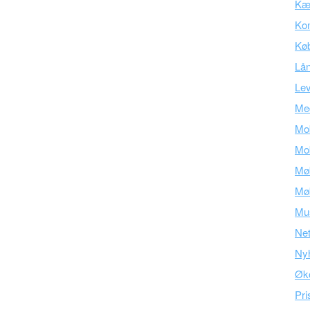
Kær
Kon
Kø
Lå
Lev
Med
Mob
Mob
Mø
Mø
Mu
Ne
Ny
Øk
Pri