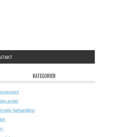
NTAKT
KATEGORIER
bonement
 det andet
ernativ behandling
det
rn