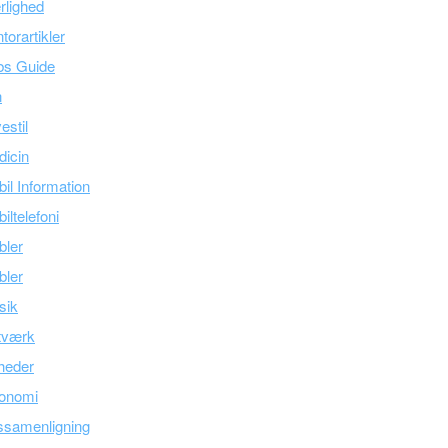
lighed
torartikler
bs Guide
n
estil
icin
il Information
iltelefoni
bler
bler
sik
tværk
heder
onomi
ssamenligning