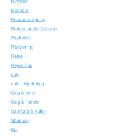
Nyheder
Økonomi
Prissamenligning
Professionelle Netværk
Psykologi
Rådgivning
Rejse
Rejse Tips
salg
salg – Marketing
Salg & bytte
Salg & Handel
Samfund & Kultur
Shopping
Spil