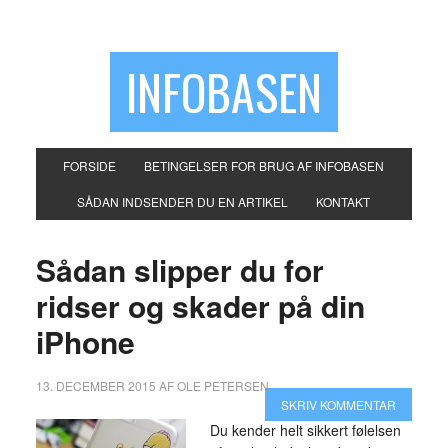
INFOBASEN
FORSIDE
BETINGELSER FOR BRUG AF INFOBASEN
SÅDAN INDSENDER DU EN ARTIKEL
KONTAKT
Sådan slipper du for
ridser og skader på din
iPhone
13. DECEMBER 2015
AF
OLE PETERSEN
SKRIV KOMMENTAR
Du kender helt sikkert følelsen