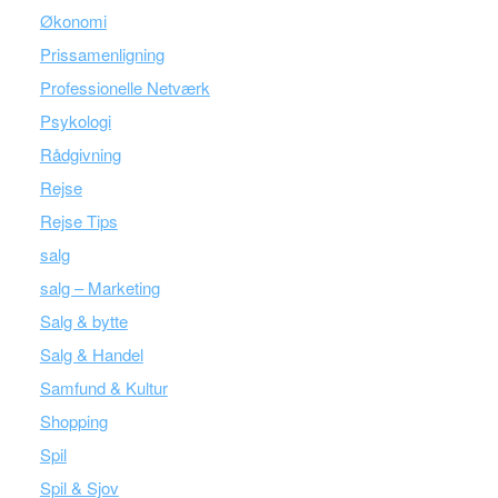
Økonomi
Prissamenligning
Professionelle Netværk
Psykologi
Rådgivning
Rejse
Rejse Tips
salg
salg – Marketing
Salg & bytte
Salg & Handel
Samfund & Kultur
Shopping
Spil
Spil & Sjov