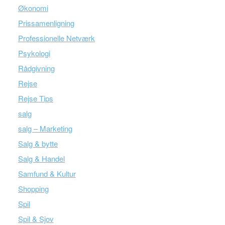
Økonomi
Prissamenligning
Professionelle Netværk
Psykologi
Rådgivning
Rejse
Rejse Tips
salg
salg – Marketing
Salg & bytte
Salg & Handel
Samfund & Kultur
Shopping
Spil
Spil & Sjov