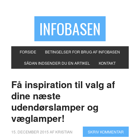
INFOBASEN
FORSIDE
BETINGELSER FOR BRUG AF INFOBASEN
SÅDAN INDSENDER DU EN ARTIKEL
KONTAKT
Få inspiration til valg af
dine næste
udendørslamper og
væglamper!
15. DECEMBER 2015
AF
KRISTIAN
SKRIV KOMMENTAR