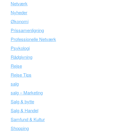
Netværk
Nyheder
Økonomi
Prissamenligning
Professionelle Netværk
Psykologi
Rådgivning
Rejse
Rejse Tips
salg
salg – Marketing
Salg & bytte
Salg & Handel
Samfund & Kultur
Shopping