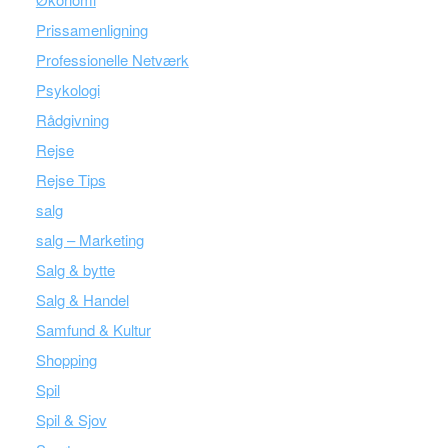
Prissamenligning
Professionelle Netværk
Psykologi
Rådgivning
Rejse
Rejse Tips
salg
salg – Marketing
Salg & bytte
Salg & Handel
Samfund & Kultur
Shopping
Spil
Spil & Sjov