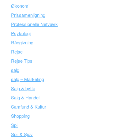
Økonomi
Prissamenligning
Professionelle Netværk
Psykologi
Rådgivning
Rejse
Rejse Tips
salg
salg – Marketing
Salg & bytte
Salg & Handel
Samfund & Kultur
Shopping
Spil
Spil & Sjov