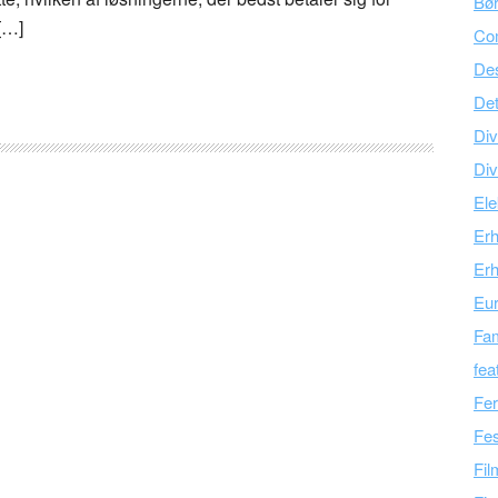
Bør
[…]
Co
Des
Det
Div
Div
Ele
Er
Erh
Eu
Fam
fea
Fer
Fes
Fil