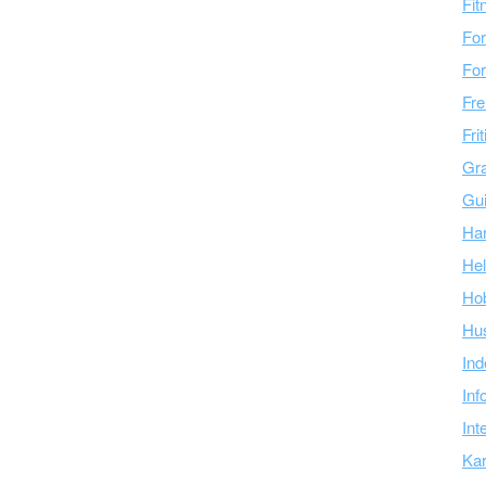
Fit
For
For
Fre
Fri
Gra
Gu
Ha
Hel
Ho
Hu
Ind
Inf
Int
Kar