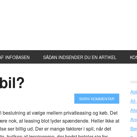
AF INFOBASEN
SÅDAN INDSENDER DU EN ARTIKEL
KO
bil?
Ab
SKRIV KOMMENTAR
Alt
Alt
l beslutning at vælge mellem privatleasing og køb. Det
An
ære nok, at leasing blot lyder spændende. Heller ikke at
e ser billig ud. Der er mange faktorer i spil, når det
Bø
te, hvilken af løsningerne, der bedst betaler sig for