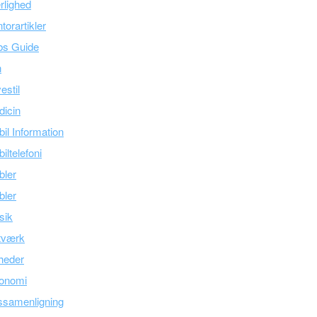
lighed
torartikler
bs Guide
n
estil
icin
il Information
iltelefoni
bler
bler
sik
tværk
heder
onomi
ssamenligning