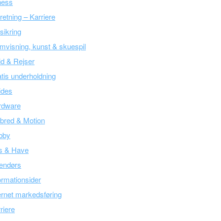
ness
retning – Karriere
sikring
mvisning, kunst & skuespil
tid & Rejser
tis underholdning
ides
rdware
bred & Motion
bby
s & Have
endørs
ormationsider
ernet markedsføring
riere