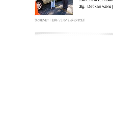
dig. Det kan være 
SKREVET I:
ERHVERV & ØKONOMI