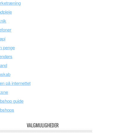
rketræning
dpleje
nik
efoner
api
n penge
endørs
land
nskab
en på internettet
ksne
bshop guide
bshops
VALGMULIGHEDER