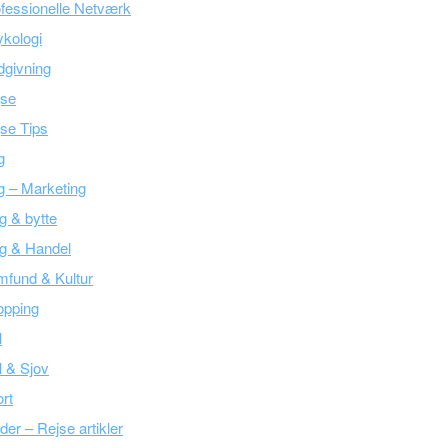
fessionelle Netværk
kologi
givning
jse
se Tips
g
g – Marketing
g & bytte
g & Handel
fund & Kultur
opping
l
l & Sjov
rt
der – Rejse artikler