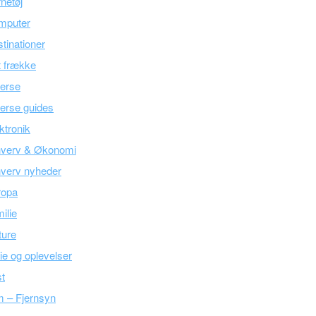
netøj
mputer
tinationer
 frække
erse
erse guides
ktronik
hverv & Økonomi
verv nyheder
ropa
ilie
ture
ie og oplevelser
t
m – Fjernsyn