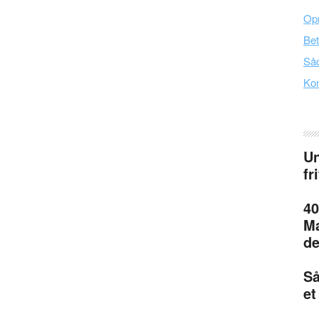
Opr
Bet
Såd
Kon
Un
fr
40
Ma
de
Så
et