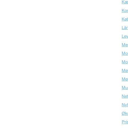
Kær
Kon
Kø
Lå
Lev
Med
Mob
Mob
Mø
Mø
Mu
Ne
Ny
Øk
Pri