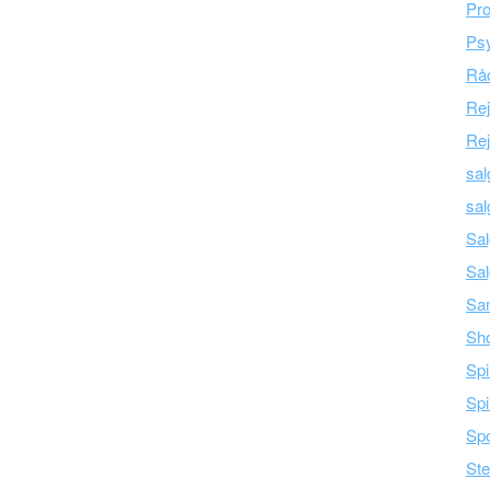
Pro
Psy
Råd
Re
Rej
sal
sal
Sal
Sal
Sam
Sh
Spi
Spi
Spo
Ste