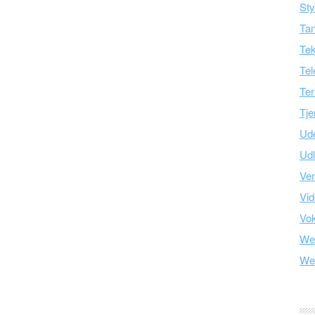
Sty
Tan
Tek
Tel
Ter
Tje
Ud
Ud
Ve
Vid
Vo
We
We