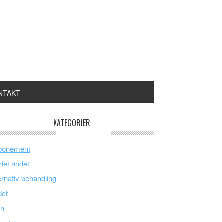
NTAKT
KATEGORIER
bonement
 det andet
ernativ behandling
det
rn