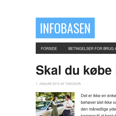
INFOBASEN
FORSIDE
BETINGELSER FOR BRUG 
Skal du købe 
1. JANUAR 2015
AF
THEODOR
Det er ikke en enke
behøver slet ikke v
den månedlige ydels
kommer til at beslut