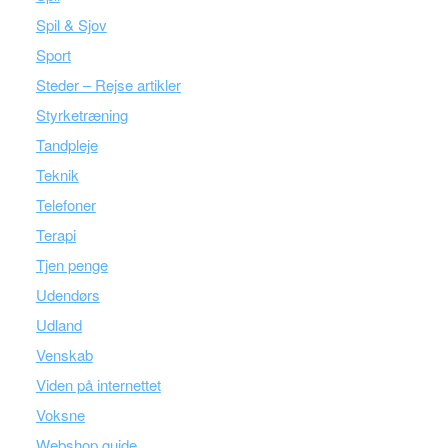
Spil & Sjov
Sport
Steder – Rejse artikler
Styrketræning
Tandpleje
Teknik
Telefoner
Terapi
Tjen penge
Udendørs
Udland
Venskab
Viden på internettet
Voksne
Webshop guide