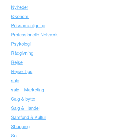
Nyheder
Økonomi
Prissamenligning
Professionelle Netværk
Psykologi
Rådgivning
Rejse
Rejse Tips
salg
salg – Marketing
Salg & bytte
Salg & Handel
Samfund & Kultur
Shopping
Spil