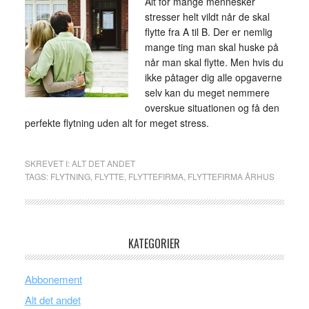
Alt for mange mennesker
stresser helt vildt når de skal
flytte fra A til B. Der er nemlig
mange ting man skal huske på
når man skal flytte. Men hvis du
ikke påtager dig alle opgaverne
selv kan du meget nemmere
overskue situationen og få den
perfekte flytning uden alt for meget stress.
SKREVET I:
ALT DET ANDET
TAGS:
FLYTNING
,
FLYTTE
,
FLYTTEFIRMA
,
FLYTTEFIRMA ÅRHUS
KATEGORIER
Abbonement
Alt det andet