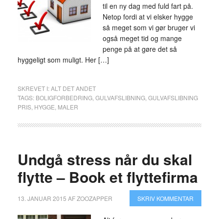
til en ny dag med fuld fart på.
Netop fordi at vi elsker hygge
så meget som vi gør bruger vi
også meget tid og mange
penge på at gøre det så
hyggeligt som muligt. Her […]
SKREVET I:
ALT DET ANDET
TAGS:
BOLIGFORBEDRING
,
GULVAFSLIBNING
,
GULVAFSLIBNING
PRIS
,
HYGGE
,
MALER
Undgå stress når du skal
flytte – Book et flyttefirma
13. JANUAR 2015
AF
ZOOZAPPER
SKRIV KOMMENTAR