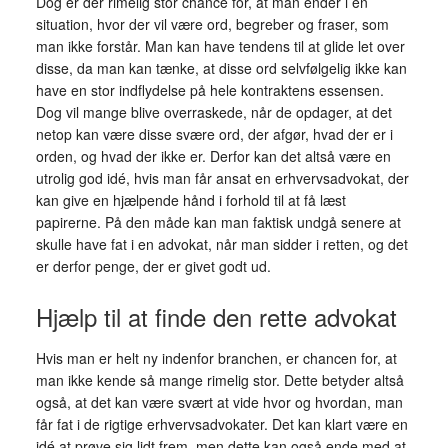
Dog er der rimelig stor chance for, at man ender i en
situation, hvor der vil være ord, begreber og fraser, som
man ikke forstår. Man kan have tendens til at glide let over
disse, da man kan tænke, at disse ord selvfølgelig ikke kan
have en stor indflydelse på hele kontraktens essensen.
Dog vil mange blive overraskede, når de opdager, at det
netop kan være disse svære ord, der afgør, hvad der er i
orden, og hvad der ikke er. Derfor kan det altså være en
utrolig god idé, hvis man får ansat en erhvervsadvokat, der
kan give en hjælpende hånd i forhold til at få læst
papirerne. På den måde kan man faktisk undgå senere at
skulle have fat i en advokat, når man sidder i retten, og det
er derfor penge, der er givet godt ud.
Hjælp til at finde den rette advokat
Hvis man er helt ny indenfor branchen, er chancen for, at
man ikke kende så mange rimelig stor. Dette betyder altså
også, at det kan være svært at vide hvor og hvordan, man
får fat i de rigtige erhvervsadvokater. Det kan klart være en
idé at prøve sig lidt frem, men dette kan også ende med at