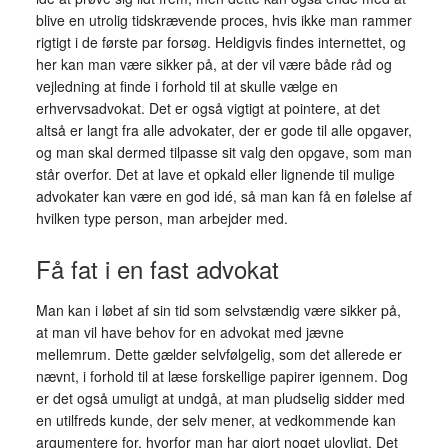
blive en utrolig tidskrævende proces, hvis ikke man rammer
rigtigt i de første par forsøg. Heldigvis findes internettet, og
her kan man være sikker på, at der vil være både råd og
vejledning at finde i forhold til at skulle vælge en
erhvervsadvokat. Det er også vigtigt at pointere, at det
altså er langt fra alle advokater, der er gode til alle opgaver,
og man skal dermed tilpasse sit valg den opgave, som man
står overfor. Det at lave et opkald eller lignende til mulige
advokater kan være en god idé, så man kan få en følelse af
hvilken type person, man arbejder med.
Få fat i en fast advokat
Man kan i løbet af sin tid som selvstændig være sikker på,
at man vil have behov for en advokat med jævne
mellemrum. Dette gælder selvfølgelig, som det allerede er
nævnt, i forhold til at læse forskellige papirer igennem. Dog
er det også umuligt at undgå, at man pludselig sidder med
en utilfreds kunde, der selv mener, at vedkommende kan
argumentere for, hvorfor man har gjort noget ulovligt. Det