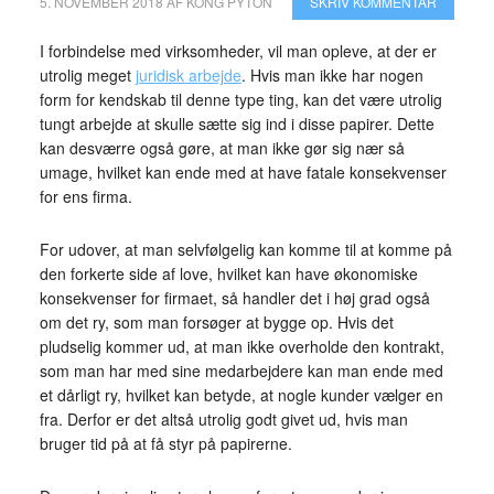
5. NOVEMBER 2018
AF
KONG PYTON
SKRIV KOMMENTAR
I forbindelse med virksomheder, vil man opleve, at der er
utrolig meget
juridisk arbejde
. Hvis man ikke har nogen
form for kendskab til denne type ting, kan det være utrolig
tungt arbejde at skulle sætte sig ind i disse papirer. Dette
kan desværre også gøre, at man ikke gør sig nær så
umage, hvilket kan ende med at have fatale konsekvenser
for ens firma.
For udover, at man selvfølgelig kan komme til at komme på
den forkerte side af love, hvilket kan have økonomiske
konsekvenser for firmaet, så handler det i høj grad også
om det ry, som man forsøger at bygge op. Hvis det
pludselig kommer ud, at man ikke overholde den kontrakt,
som man har med sine medarbejdere kan man ende med
et dårligt ry, hvilket kan betyde, at nogle kunder vælger en
fra. Derfor er det altså utrolig godt givet ud, hvis man
bruger tid på at få styr på papirerne.