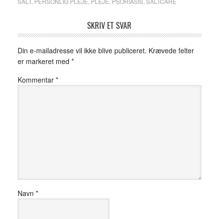
SALT
,
PERSONLIG PLEJE
,
PLEJE
,
PSORIASIS
,
SALTCARE
SKRIV ET SVAR
Din e-mailadresse vil ikke blive publiceret.
Krævede felter
er markeret med
*
Kommentar
*
Navn
*