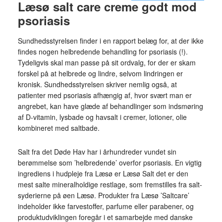
Læsø salt care creme godt mod
psoriasis
Sundhedsstyrelsen finder i en rapport belæg for, at der ikke
findes nogen helbredende behandling for psoriasis (!).
Tydeligvis skal man passe på sit ordvalg, for der er skam
forskel på at helbrede og lindre, selvom lindringen er
kronisk. Sundhedsstyrelsen skriver nemlig også, at
patienter med psoriasis afhængig af, hvor svært man er
angrebet, kan have glæde af behandlinger som indsmøring
af D-vitamin, lysbade og havsalt i cremer, lotioner, olie
kombineret med saltbade.
Salt fra det Døde Hav har i århundreder vundet sin
berømmelse som ’helbredende’ overfor psoriasis. En vigtig
ingrediens i hudpleje fra Læsø er Læsø Salt det er den
mest salte mineralholdige restlage, som fremstilles fra salt-
syderierne på øen Læsø. Produkter fra Læsø ’Saltcare’
indeholder ikke farvestoffer, parfume eller parabener, og
produktudviklingen foregår i et samarbejde med danske