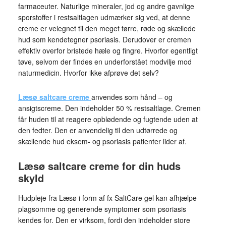
farmaceuter. Naturlige mineraler, jod og andre gavnlige
sporstoffer i restsaltlagen udmærker sig ved, at denne
creme er velegnet til den meget tørre, røde og skællede
hud som kendetegner psoriasis. Derudover er cremen
effektiv overfor bristede hæle og fingre. Hvorfor egentligt
tøve, selvom der findes en underforstået modvilje mod
naturmedicin. Hvorfor ikke afprøve det selv?
Læsø saltcare creme
anvendes som hånd – og
ansigtscreme. Den indeholder 50 % restsaltlage. Cremen
får huden til at reagere opblødende og fugtende uden at
den fedter. Den er anvendelig til den udtørrede og
skællende hud eksem- og psoriasis patienter lider af.
Læsø saltcare creme for din huds
skyld
Hudpleje fra Læsø i form af fx SaltCare gel kan afhjælpe
plagsomme og generende symptomer som psoriasis
kendes for. Den er virksom, fordi den indeholder store