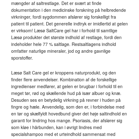
mængder af saltrestlage. Det er svært at finde
dokumentation i den medicinske forskning på helbredende
virkninger, fordi sygdommen afslører sig forskelligt fra
patient til patient. Det generelle indtryk er imidlertid at gelen
er virksom! Læsø SaltCare gel har i forhold til samtlige
Læsø produkter det største indhold af restlage, fordi den
indeholder hele 77 % saltlage. Restsaltlagens indhold
omfatter naturlige mineraler, jod og andre gavnlige
sporstoffer.
Læsø Salt Care gel er kroppens naturprodukt, og den
finder flere anvendelser. Kombination af de forskellige
ingredienser medfører, at gelen er brugbar i forhold til en
meget tør, rød og skællende hud på især albuer og knæ.
Desuden ses en betydelig virkning på revner i huden på
fingre og hæle. Anvendelig, som den er, i forbindelse med
en tør og skælfyldt hovedbund giver det høje saltindhold en
garanti for lindring hos mange. Psoriasis, der afslører sig
som kløe i hårbunden, kan i øvrigt lindres med
specialshampoo med et urteindhold sammensat med