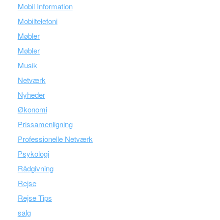
Mobil Information
Mobiltelefoni
Møbler
Møbler
Musik
Netværk
Nyheder
Økonomi
Prissamenligning
Professionelle Netværk
Psykologi
Rådgivning
Rejse
Rejse Tips
salg