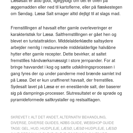
Læsøsalt er altid godt, ligegyldigt om det er oven på
æggemadden eller ned til kartoflerne, eller på flæskestegen
om Søndag. Læsø Salt smager altid dejligt til at slags mad.
Fremstillingen af havsalt efter gamle overleveringer er
karakteristisk for Læsø. Saltfremstillingen er gået hen og
blevet en turistattraktion. Middelalderklædte saltsydere
arbejder nemlig i restaurerede middelalderlige halvåbne
hytter efter gamle recepter. Dette bevirker, at saltet
fremstilles håndværksmæssigt i store jernpander. For at
bringe havvandet i kog og sætte udskilningsprocessen i
gang fyres der op under panderne med brænde samlet ind
på Læsø. Det er kun uraffineret havsalt, der fremstilles.
Sydesalt lavet på Læsø er en enestående salt, der baserer
sig på dampnings-processer. Slutresultatet er de sprøde og
pyramideformede saltkrystaller og restsaltlagen.
SKREVET I:
ALT DET ANDET
,
ALTERNATIV BEHANDLING
,
DIVERSE
,
DIVERSE GUIDES
,
KØBS GUIDE
,
WEBSHOP GUIDE
TAGS:
GEL
,
HUD
,
HUDPLEJE
,
LÆSØ
,
LÆSØ HUDPLEJE
,
LÆSØ