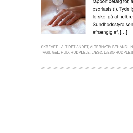
rapport belæg for, 
psoriasis (!). Tydel
forskel på at helbr
Sundhedsstyrelsen 
afhængig af, […]
SKREVET I:
ALT DET ANDET
,
ALTERNATIV BEHANDLI
TAGS:
GEL
,
HUD
,
HUDPLEJE
,
LÆSØ
,
LÆSØ HUDPLEJ