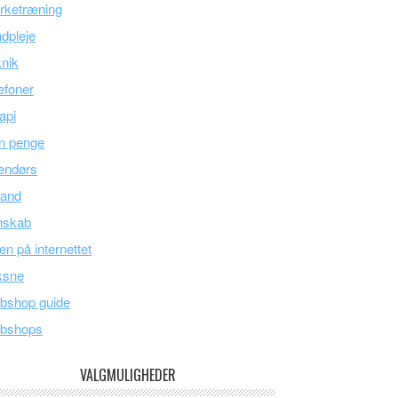
rketræning
dpleje
nik
efoner
api
n penge
endørs
land
nskab
en på internettet
ksne
bshop guide
bshops
VALGMULIGHEDER