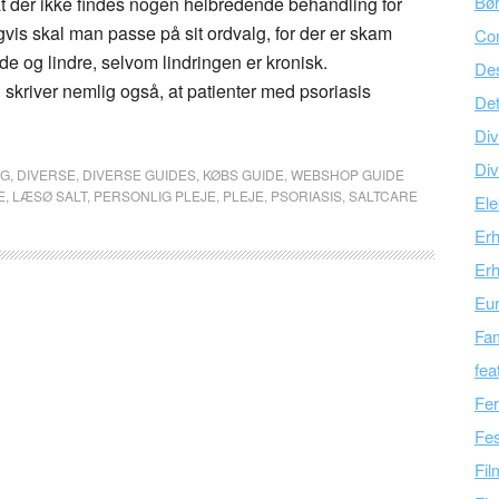
Bør
at der ikke findes nogen helbredende behandling for
igvis skal man passe på sit ordvalg, for der er skam
Co
ede og lindre, selvom lindringen er kronisk.
Des
skriver nemlig også, at patienter med psoriasis
Det
Div
Div
NG
,
DIVERSE
,
DIVERSE GUIDES
,
KØBS GUIDE
,
WEBSHOP GUIDE
E
,
LÆSØ SALT
,
PERSONLIG PLEJE
,
PLEJE
,
PSORIASIS
,
SALTCARE
Ele
Er
Erh
Eu
Fam
fea
Fer
Fes
Fil