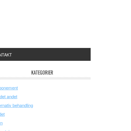
NTAKT
KATEGORIER
bonement
 det andet
ernativ behandling
det
rn