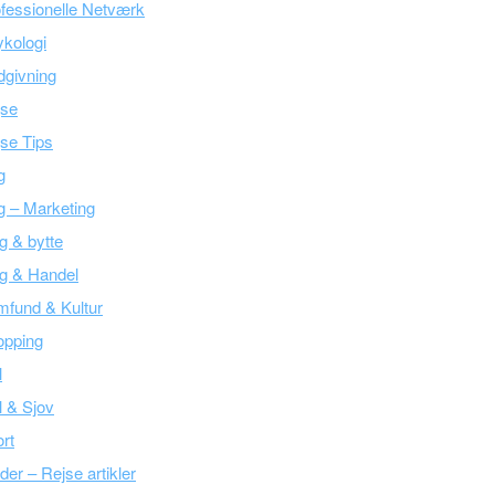
fessionelle Netværk
kologi
givning
jse
se Tips
g
g – Marketing
g & bytte
g & Handel
fund & Kultur
opping
l
l & Sjov
rt
der – Rejse artikler