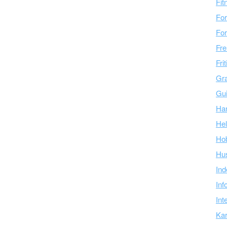
Fit
For
For
Fre
Fri
Gra
Gu
Ha
Hel
Ho
Hu
Ind
Inf
Int
Kar