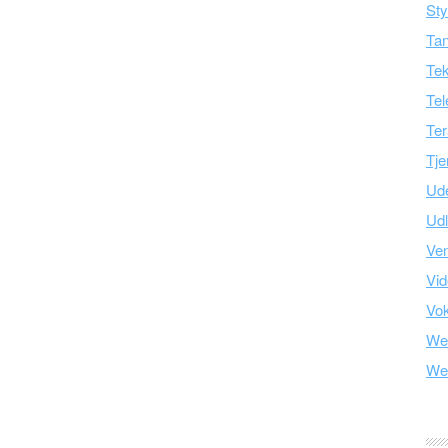
Sty
Tan
Tek
Tel
Ter
Tje
Ud
Ud
Ve
Vid
Vo
We
We