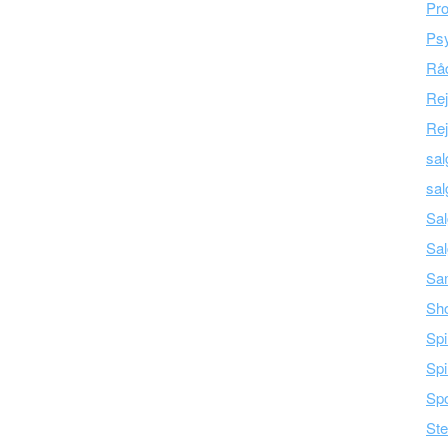
Pro
Psy
Råd
Re
Rej
sal
sal
Sal
Sal
Sam
Sh
Spi
Spi
Spo
Ste