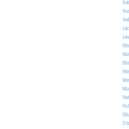
Kær
Kon
Kø
Lå
Lev
Med
Mob
Mob
Mø
Mø
Mu
Ne
Ny
Øk
Pri