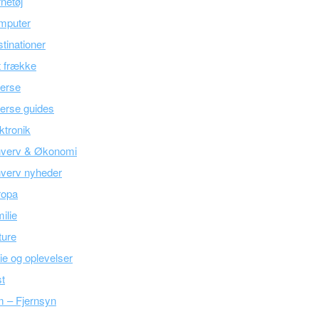
netøj
mputer
tinationer
 frække
erse
erse guides
ktronik
hverv & Økonomi
verv nyheder
ropa
ilie
ture
ie og oplevelser
t
m – Fjernsyn