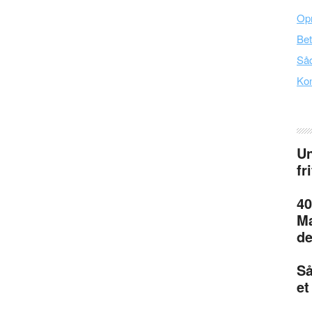
Opr
Bet
Såd
Kon
Un
fr
40
Ma
de
Så
et