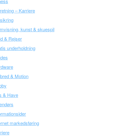
ness
retning – Karriere
sikring
mvisning, kunst & skuespil
tid & Rejser
tis underholdning
ides
rdware
bred & Motion
bby
s & Have
endørs
ormationsider
ernet markedsføring
riere