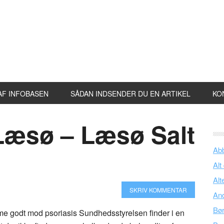
AF INFOBASEN
SÅDAN INDSENDER DU EN ARTIKEL
KO
 Læsø – Læsø Salt
Ab
Alt
Alt
SKRIV KOMMENTAR
An
Bø
me godt mod psoriasis Sundhedsstyrelsen finder i en