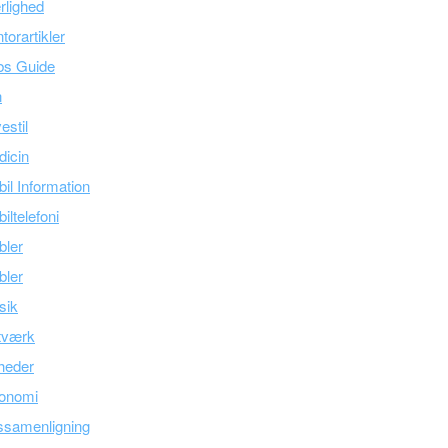
lighed
torartikler
bs Guide
n
estil
icin
il Information
iltelefoni
bler
bler
sik
tværk
heder
onomi
ssamenligning