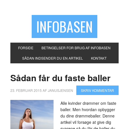
INFOBASEN
FORSIDE
BETINGELSER FOR BRUG AF INFOBASEN
SÅDAN INDSENDER DU EN ARTIKEL
KONTAKT
Sådan får du faste baller
23. FEBRUAR 2015
AF
JANUSJENSEN
SKRIV KOMMENTAR
Alle kvinder drømmer om faste
baller. Men hvordan opbygger
du dine drømmeballer. Denne
artikel vil forsøge at give dig
svarene så du får de baller du